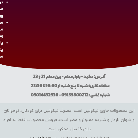
در
مش
وی
مج
مش
وی
پا
یک
مص
آدرس: مشهد - بلوار معلم - بین معلم 21 و 23
ساعات کاری: شنبه تا پنج شنبه از 10:00 تا 23:30
شماره تماس: 09155800212 - 09014432930
این محصولات حاوی نیکوتین است. مصرف نیکوتین برای کودکان، نوجوانان
و بانوان باردار و شیرده ممنوع و مضر است. فروش محصولات فقط به افراد
بالای 18 سال ممکن است.