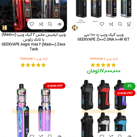
ویپ گیک ویپ زد ۱۰۰ سی
ویپ ایجیس مکس 2 گیک ویپ (Max100)
GEEKVAPE Z100C DNA 100W KIT
با تانک زئوس
GEEKVAPE Aegis max 2 (Max100) Zeus
Tank
گیک ویپ | Geekvape
گیک ویپ | Geekvape
17,000,000
تومان
-6%
اتمام موجودی
اتمام موجودی