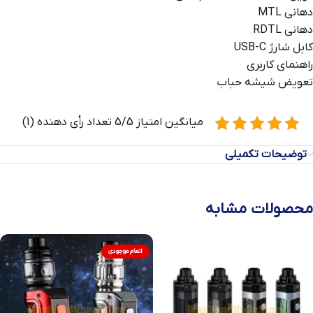
دهانی MTL
دهانی RDTL
کابل شارژ USB-C
راهنمای کاربری
تعویض شیشه حباب
میانگین امتیاز 5/5 تعداد رأی دهنده (1)
توضیحات تکمیلی
محصولات مشابه
اتمام موجودی