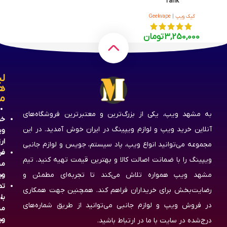
Tank
گیک ویپ | Geekvape
3,250,000
تومان
لی
ه
م
به مشهد ویپ، یکی از بزرگ‌ترین و معتبرترین فروشگاه‌های
خر
آنلاین خرید ویپ و لوازم ویپینگ در ایران خوش آمدید. در این
وی
ار
مجموعه می‌توانید انواع ویپ، پاد سیستم، جویس و لوازم جانبی
فر
ویپینگ را با ضمانت اصالت کالا و بهترین قیمت تهیه کنید. تیم
مش
مشهد ویپ همواره تلاش می‌کند تا تجربه‌ای مطمئن و
وی
تم
رضایت‌بخش برای خریداران فراهم کند. همچنین جهت همکاری
با
در فروش ویپ و لوازم جانبی می‌توانید از طریق شماره‌های
مش
وی
درج‌شده در سایت با ما در ارتباط باشید.