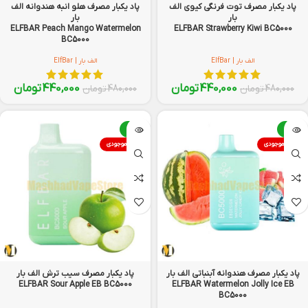
پاد یکبار مصرف توت فرنگی کیوی الف
پاد یکبار مصرف هلو انبه هندوانه الف
بار
بار
ELFBAR Peach Mango Watermelon
ELFBAR Strawberry Kiwi BC5000
BC5000
الف بار | ElfBar
الف بار | ElfBar
440,000
تومان
440,000
تومان
480,000
تومان
480,000
تومان
-8%
-8%
اتمام موجودی
اتمام موجودی
پاد یکبار مصرف هندوانه آبنباتی الف بار
پاد یکبار مصرف سیب ترش الف بار
ELFBAR Sour Apple EB BC5000
ELFBAR Watermelon Jolly Ice EB
BC5000