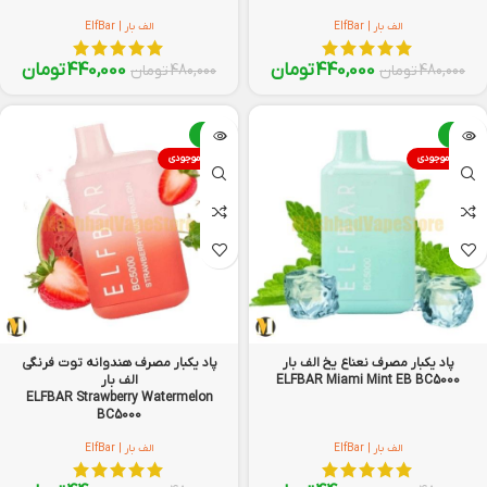
الف بار | ElfBar
الف بار | ElfBar
440,000
تومان
440,000
تومان
480,000
تومان
480,000
تومان
-8%
-8%
اتمام موجودی
اتمام موجودی
پاد یکبار مصرف نعناع یخ الف بار
پاد یکبار مصرف هندوانه توت فرنگی
ELFBAR Miami Mint EB BC5000
الف بار
ELFBAR Strawberry Watermelon
BC5000
الف بار | ElfBar
الف بار | ElfBar