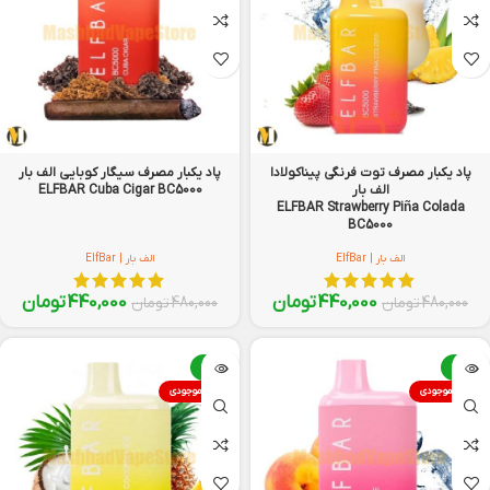
پاد یکبار مصرف توت فرنگی پیناکولادا
پاد یکبار مصرف سیگار کوبایی الف بار
الف بار
ELFBAR Cuba Cigar BC5000
ELFBAR Strawberry Piña Colada
BC5000
الف بار | ElfBar
الف بار | ElfBar
440,000
تومان
440,000
تومان
480,000
تومان
480,000
تومان
-8%
-8%
اتمام موجودی
اتمام موجودی