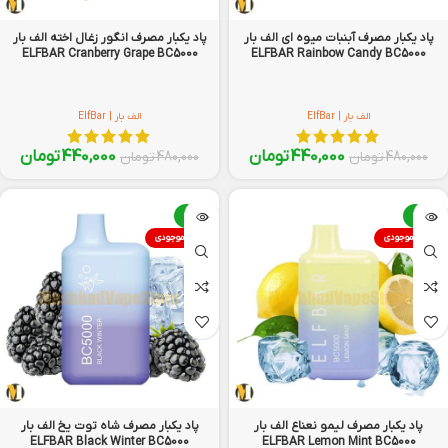
پاد یکبار مصرف آبنبات میوه ای الف بار
پاد یکبار مصرف انگور زغال اخته الف بار
ELFBAR Cranberry Grape BC5000
ELFBAR Rainbow Candy BC5000
الف بار | ElfBar
الف بار | ElfBar
440,000
تومان
440,000
تومان
480,000
تومان
480,000
تومان
-8%
-8%
اتمام موجودی
اتمام موجودی
پاد یکبار مصرف لیمو نعناع الف بار
پاد یکبار مصرف شاه توت یخ الف بار
ELFBAR Black Winter BC5000
ELFBAR Lemon Mint BC5000