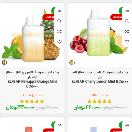
-8%
-8%
اتمام موجودی
اتمام موجودی
پاد یکبار مصرف گیلاس لیمو نعناع الف
پاد یکبار مصرف آناناس پرتقال نعناع
بار
الف بار
ELFBAR Pineapple Orange Mint
ELFBAR Cherry Lemon Mint BC5000
BC5000
الف بار | ElfBar
الف بار | ElfBar
440,000
تومان
440,000
تومان
480,000
تومان
480,000
تومان
-8%
-8%
اتمام موجودی
اتمام موجودی