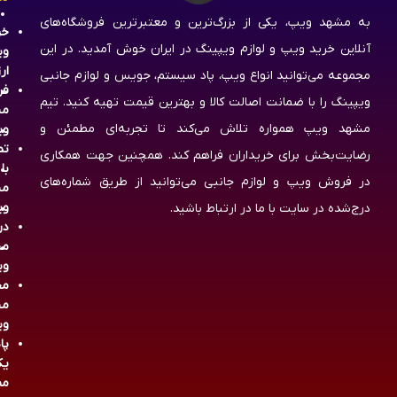
به مشهد ویپ، یکی از بزرگ‌ترین و معتبرترین فروشگاه‌های
خر
آنلاین خرید ویپ و لوازم ویپینگ در ایران خوش آمدید. در این
وی
ار
مجموعه می‌توانید انواع ویپ، پاد سیستم، جویس و لوازم جانبی
فر
ویپینگ را با ضمانت اصالت کالا و بهترین قیمت تهیه کنید. تیم
مش
مشهد ویپ همواره تلاش می‌کند تا تجربه‌ای مطمئن و
وی
تم
رضایت‌بخش برای خریداران فراهم کند. همچنین جهت همکاری
با
در فروش ویپ و لوازم جانبی می‌توانید از طریق شماره‌های
مش
وی
درج‌شده در سایت با ما در ارتباط باشید.
در
مش
وی
مج
مش
وی
پا
یک
مص