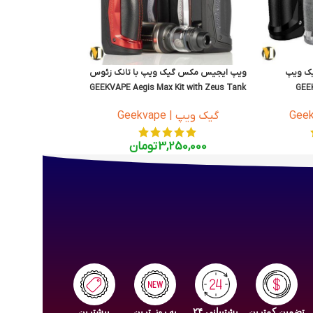
ویپ ایجیس مکس گیک ویپ با تانک زئوس
GEEKVAPE Aegis Max Kit with Zeus Tank
GEEK
گیک ویپ | Geekvape
3,250,000
تومان
تضمین کمترین
پشتیبانی ۲۴
به روز ترین
بیشترین