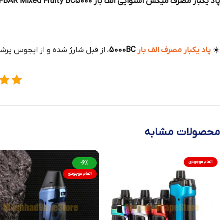
پاد یکبار مصرف میکس استوایی الف بار ELFBAR Mixed Fruity BC5000
☀️
پاد یکبار مصرف الف بار
5000BC
، از قبل شارژ شده و از ایجوس پرش
محصولات مشابه
اتمام موجودی
-6%
اتمام موجودی