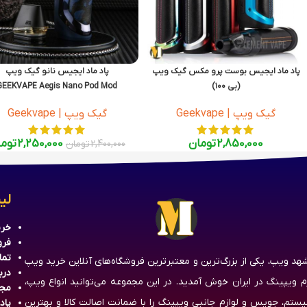
پاد ماد ایجیس بوست پرو مکس گیک ویپ
پاد ماد ایجیس نانو گیک ویپ
(بی ۱۰۰)
GEEKVAPE Aegis Nano Pod Mod
GEEkVAPE Aegis Boost Pro Max (B100)
گیک ویپ | Geekvape
گیک ویپ | Geekvape
2,850,000
تومان
2,250,000
توم
2,400,000
تومان
لی
خری
فرو
تما
هد ویپ، یکی از بزرگ‌ترین و معتبرترین فروشگاه‌های آنلاین خرید ویپ
درب
زم ویپینگ در ایران خوش آمدید. در این مجموعه می‌توانید انواع ویپ،
مج
یستم، جویس و لوازم جانبی ویپینگ را با ضمانت اصالت کالا و بهترین
پاد