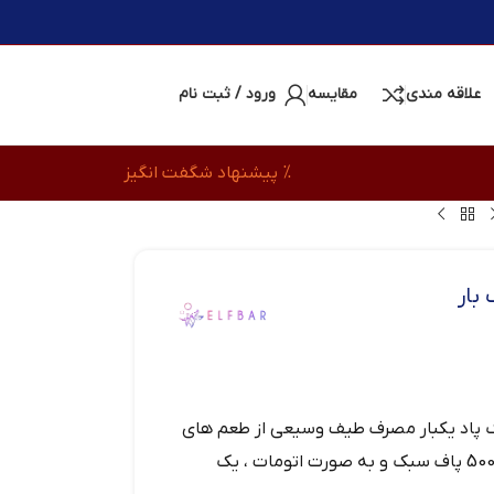
علاقه مندی
مقایسه
ورود / ثبت نام
% پیشنهاد شگفت انگیز
بار
BC از کمپانی Elf Bar یک پاد یکبار مصرف طیف وسیعی از طعم های
میوه ای و ترکیب رنگ های فوق العاده است که با نیکوتین 5 درصد، 5000 پاف سبک و به صورت اتومات ، یک