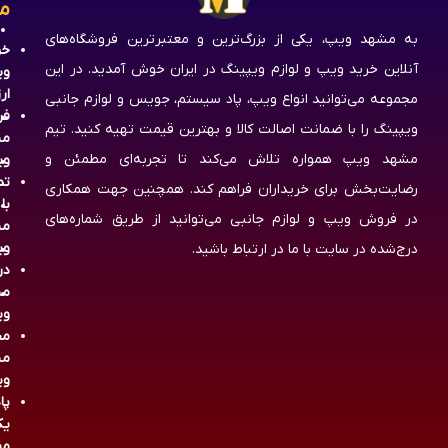
م
به مشهد ویپ، یکی از بزرگ‌ترین و معتبرترین فروشگاه‌های
خر
آنلاین خرید ویپ و لوازم ویپینگ در ایران خوش آمدید. در این
وی
ار
مجموعه می‌توانید انواع ویپ، پاد سیستم، جویس و لوازم جانبی
فر
ویپینگ را با ضمانت اصالت کالا و بهترین قیمت تهیه کنید. تیم
مش
مشهد ویپ همواره تلاش می‌کند تا تجربه‌ای مطمئن و
وی
تم
رضایت‌بخش برای خریداران فراهم کند. همچنین جهت همکاری
با
در فروش ویپ و لوازم جانبی می‌توانید از طریق شماره‌های
مش
وی
درج‌شده در سایت با ما در ارتباط باشید.
در
مش
وی
مج
مش
وی
پا
یک
مص