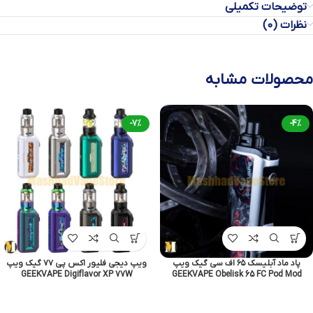
توضیحات تکمیلی
نظرات (0)
محصولات مشابه
-7%
-4%
پاد ماد آبلیسک ۶۵ اف سی گیک ویپ
ویپ دیجی فلیور اکس پی ۷۷ گیک ویپ
GEEKVAPE Digiflavor XP 77W
GEEKVAPE Obelisk 65 FC Pod Mod