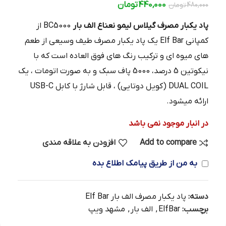
440,000
تومان
480,000
تومان
پاد یکبار مصرف گیلاس لیمو نعناع الف بار
BC5000 از
کمپانی Elf Bar یک پاد یکبار مصرف طیف وسیعی از طعم
های میوه ای و ترکیب رنگ های فوق العاده است که با
نیکوتین 5 درصد، 5000 پاف سبک و به صورت اتومات ، یک
DUAL COIL (کویل دوتایی) ، قابل شارژ با کابل USB-C
ارائه میشود.
در انبار موجود نمی باشد
Add to compare
افزودن به علاقه مندی
به من از طریق پیامک اطلاع بده
دسته:
پاد یکبار مصرف الف بار Elf Bar
برچسب:
ElfBar
,
الف بار
,
مشهد ویپ