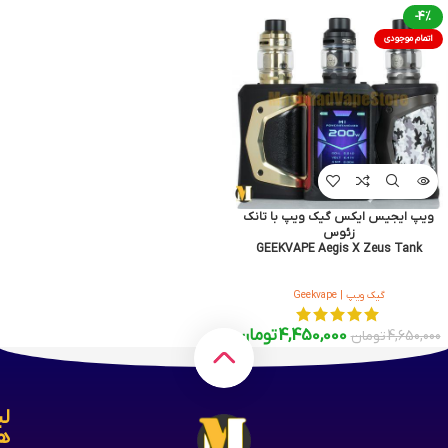
-4%
اتمام موجودی
ویپ ایجیس ایکس گیک ویپ با تانک
زئوس
GEEKVAPE Aegis X Zeus Tank
گیک ویپ | Geekvape
4,450,000
تومان
4,650,000
تومان
لی
ه