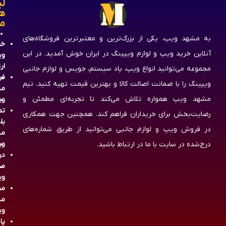
لی
ه
م
به مشهد ویپ، یکی از بزرگ‌ترین و معتبرترین فروشگاه‌های
خر
آنلاین خرید ویپ و لوازم ویپینگ در ایران خوش آمدید. در این
وی
ار
مجموعه می‌توانید انواع ویپ، پاد سیستم، جویس و لوازم جانبی
فر
ویپینگ را با ضمانت اصالت کالا و بهترین قیمت تهیه کنید. تیم
مش
مشهد ویپ همواره تلاش می‌کند تا تجربه‌ای مطمئن و
وی
تم
رضایت‌بخش برای خریداران فراهم کند. همچنین جهت همکاری
با
در فروش ویپ و لوازم جانبی می‌توانید از طریق شماره‌های
مش
وی
درج‌شده در سایت با ما در ارتباط باشید.
در
مش
وی
مج
مش
وی
پا