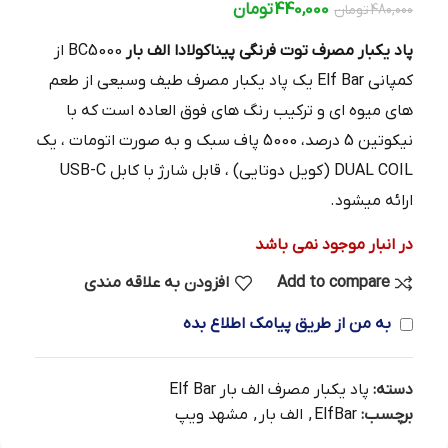
440,000
تومان
480,000
تومان
پاد یکبار مصرف توت فرنگی پیناکولادا الف بار
BC5000 از
کمپانی Elf Bar یک پاد یکبار مصرف طیف وسیعی از طعم
های میوه ای و ترکیب رنگ های فوق العاده است که با
نیکوتین 5 درصد، 5000 پاف سبک و به صورت اتومات ، یک
DUAL COIL (کویل دوتایی) ، قابل شارژ با کابل USB-C
ارائه میشود.
در انبار موجود نمی باشد
Add to compare
افزودن به علاقه مندی
به من از طریق پیامک اطلاع بده
دسته:
پاد یکبار مصرف الف بار Elf Bar
برچسب:
ElfBar
,
الف بار
,
مشهد ویپ