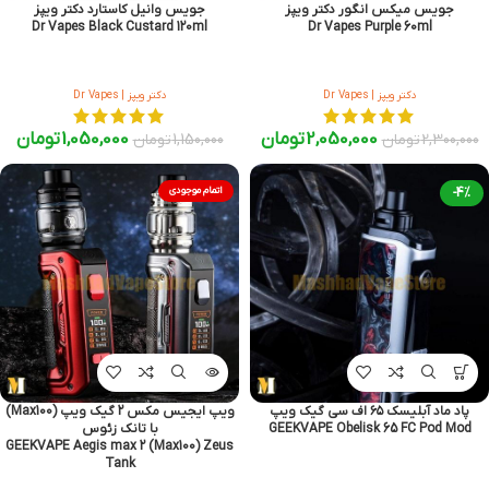
جویس میکس انگور دکتر ویپز
جویس وانیل کاستارد دکتر ویپز
Dr Vapes Black Custard 120ml
Dr Vapes Purple 60ml
دکتر ویپز | Dr Vapes
دکتر ویپز | Dr Vapes
2,050,000
تومان
1,050,000
تومان
2,300,000
تومان
1,150,000
تومان
-4%
اتمام موجودی
پاد ماد آبلیسک ۶۵ اف سی گیک ویپ
ویپ ایجیس مکس 2 گیک ویپ (Max100)
GEEKVAPE Obelisk 65 FC Pod Mod
با تانک زئوس
GEEKVAPE Aegis max 2 (Max100) Zeus
Tank