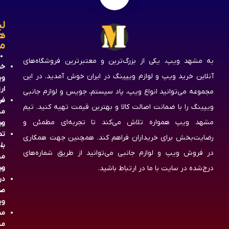
لی
ه
م
به مشهد ویپ، یکی از بزرگ‌ترین و معتبرترین فروشگاه‌های
خر
آنلاین خرید ویپ و لوازم ویپینگ در ایران خوش آمدید. در این
وی
ار
مجموعه می‌توانید انواع ویپ، پاد سیستم، جویس و لوازم جانبی
فر
ویپینگ را با ضمانت اصالت کالا و بهترین قیمت تهیه کنید. تیم
مش
مشهد ویپ همواره تلاش می‌کند تا تجربه‌ای مطمئن و
وی
تم
رضایت‌بخش برای خریداران فراهم کند. همچنین جهت همکاری
با
در فروش ویپ و لوازم جانبی می‌توانید از طریق شماره‌های
مش
وی
درج‌شده در سایت با ما در ارتباط باشید.
در
مش
وی
مج
مش