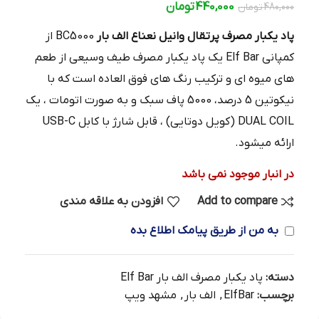
440,000
تومان
480,000
تومان
پاد یکبار مصرف پرتقال وانیل نعناع الف بار
BC5000 از
کمپانی Elf Bar یک پاد یکبار مصرف طیف وسیعی از طعم
های میوه ای و ترکیب رنگ های فوق العاده است که با
نیکوتین 5 درصد، 5000 پاف سبک و به صورت اتومات ، یک
DUAL COIL (کویل دوتایی) ، قابل شارژ با کابل USB-C
ارائه میشود.
در انبار موجود نمی باشد
Add to compare
افزودن به علاقه مندی
به من از طریق پیامک اطلاع بده
دسته:
پاد یکبار مصرف الف بار Elf Bar
برچسب:
ElfBar
,
الف بار
,
مشهد ویپ