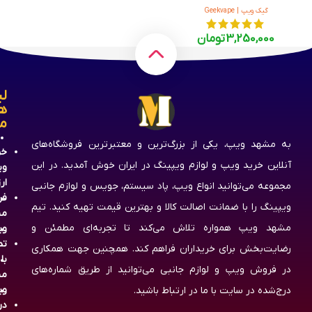
گیک ویپ | Geekvape
3,250,000
تومان
لی
ه
م
به مشهد ویپ، یکی از بزرگ‌ترین و معتبرترین فروشگاه‌های
خر
آنلاین خرید ویپ و لوازم ویپینگ در ایران خوش آمدید. در این
وی
ار
مجموعه می‌توانید انواع ویپ، پاد سیستم، جویس و لوازم جانبی
فر
ویپینگ را با ضمانت اصالت کالا و بهترین قیمت تهیه کنید. تیم
مش
مشهد ویپ همواره تلاش می‌کند تا تجربه‌ای مطمئن و
وی
تم
رضایت‌بخش برای خریداران فراهم کند. همچنین جهت همکاری
با
در فروش ویپ و لوازم جانبی می‌توانید از طریق شماره‌های
مش
وی
درج‌شده در سایت با ما در ارتباط باشید.
در