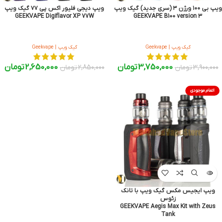
ویپ بی ۱۰۰ ورژن ۳ (سری جدید) گیک ویپ
ویپ دیجی فلیور اکس پی ۷۷ گیک ویپ
GEEKVAPE Digiflavor XP 77W
GEEKVAPE B100 version 3
گیک ویپ | Geekvape
گیک ویپ | Geekvape
3,750,000
تومان
2,650,000
تومان
3,900,000
تومان
2,850,000
تومان
اتمام موجودی
ویپ ایجیس مکس گیک ویپ با تانک
زئوس
GEEKVAPE Aegis Max Kit with Zeus
Tank