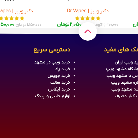
s Pink Extra Ice 120ml
دکتر ویپز | Dr Vapes
دکتر ویپز | Dr Vapes
ان
2,050,000
تومان
050,000
2,300,000
تومان
1,150,000
تومان
نک های مفید
دسترسی سریع
د ویپ ارزان
خرید
ویپ
در مشهد
شگاه مشهد ویپ
خرید
پاد
س با مشهد ویپ
خرید جویس
اره مشهد ویپ
خرید سالت
له مشهد ویپ
خرید آیکاس
 یکبار مصرف
لوازم جانبی ویپینگ