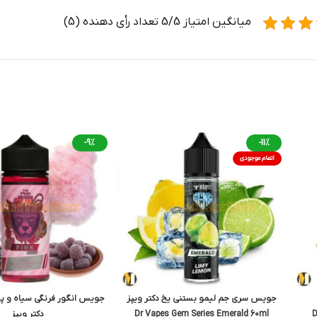
میانگین امتیاز 5/5 تعداد رأی دهنده (5)
-9%
-11%
اتمام موجودی
جویس سری جم لیمو بستنی یخ دکتر ویپز
جویس انگور فرنگی سیاه و پش
D
Dr Vapes Gem Series Emerald 60ml
دکتر ویپز