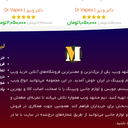
دکتر ویپز | Dr Vapes
دکتر ویپز | Dr Vapes
1,050,000
تومان
2,050,000
توم
1,150,000
تومان
2,300,000
تومان
لی
خری
فرو
تما
هد ویپ، یکی از بزرگ‌ترین و معتبرترین فروشگاه‌های آنلاین خرید ویپ
درب
زم ویپینگ در ایران خوش آمدید. در این مجموعه می‌توانید انواع ویپ،
مج
یستم، جویس و لوازم جانبی ویپینگ را با ضمانت اصالت کالا و بهترین
پاد
تهیه کنید. تیم مشهد ویپ همواره تلاش می‌کند تا تجربه‌ای مطمئن و
‌بخش برای خریداران فراهم کند. همچنین جهت همکاری در فروش
 لوازم جانبی می‌توانید از طریق شماره‌های درج‌شده در سایت با ما در
 باشید.