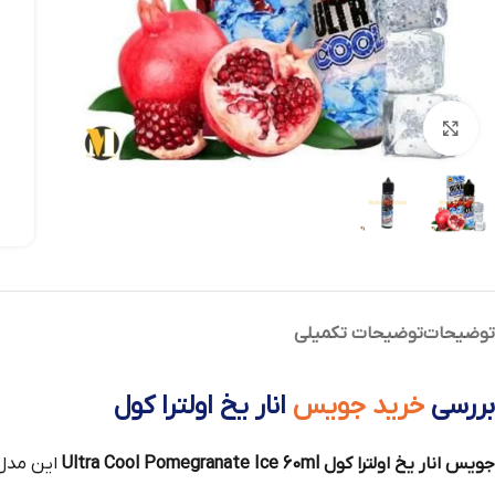
بزرگنمایی تصویر
توضیحات
توضیحات تکمیلی
بررسی
خرید جویس
انار یخ اولترا کول
جویس انار یخ اولترا کول Ultra Cool Pomegranate Ice 60ml
این مدل