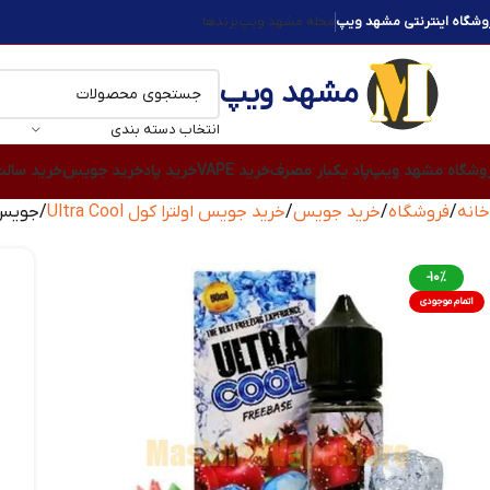
وشگاه اینترنتی مشهد ویپ
مجله مشهد ویپ
برندها
مشهد ویپ
انتخاب دسته بندی
وشگاه مشهد ویپ
پاد یکبار مصرف
خرید VAPE
خرید پاد
خرید جویس
خرید سال
خانه
فروشگاه
خرید جویس
خرید جویس اولترا کول Ultra Cool
جویس انار یخ 
-10%
اتمام موجودی