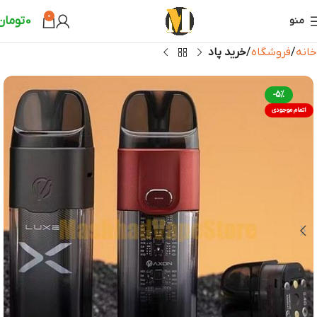
0
0
تومان
منو
خانه
فروشگاه
خرید پاد
-5%
اتمام موجودی