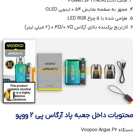
۳. حالت Power/SPT/NOR/ECO
۴. مجهز به صفحه نمایش ۰.۵۴ اینچی OLED
۵. طراحی شده با ۵ چراغ LED RGB
۶. کارتریج پرکننده بالای آرگاس ۰.۴Ω/۰.۷Ω (۲ میلی لیتر)
محتویات داخل جعبه پاد آرگاس پی 2 ووپو
دستگاه Voopoo Argus P2