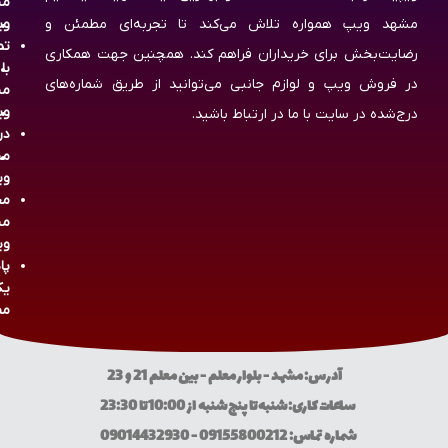
مش
مشهد ویپ همواره تلاش می‌کند تا تجربه‌ای مطمئن و
وی
تم
رضایت‌بخش برای خریداران فراهم کند. همچنین جهت همکاری
با
در فروش ویپ و لوازم جانبی می‌توانید از طریق شماره‌های
مش
وی
درج‌شده در سایت با ما در ارتباط باشید.
در
مش
وی
مج
مش
وی
پا
یک
مص
آدرس: مشهد - بلوار معلم - بین معلم 21 و 23
ساعات کاری: شنبه تا پنج شنبه از 10:00 تا 23:30
شماره تماس: 09155800212 - 09014432930