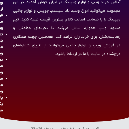
آنلاین خرید ویپ و لوازم ویپینگ در ایران خوش آمدید. در این
وی
ار
مجموعه می‌توانید انواع ویپ، پاد سیستم، جویس و لوازم جانبی
فر
ویپینگ را با ضمانت اصالت کالا و بهترین قیمت تهیه کنید. تیم
مش
مشهد ویپ همواره تلاش می‌کند تا تجربه‌ای مطمئن و
وی
تم
رضایت‌بخش برای خریداران فراهم کند. همچنین جهت همکاری
با
در فروش ویپ و لوازم جانبی می‌توانید از طریق شماره‌های
مش
وی
درج‌شده در سایت با ما در ارتباط باشید.
در
مش
وی
مج
مش
وی
پا
یک
مص