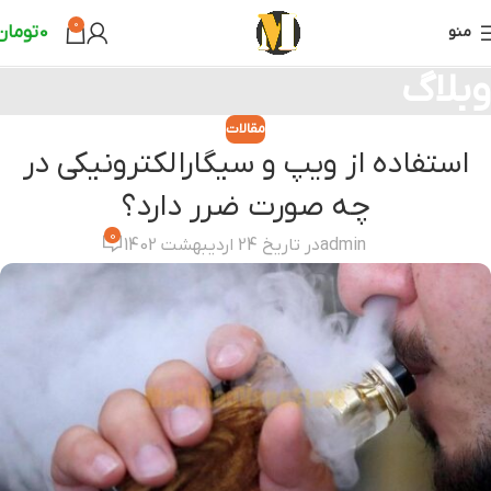
0
0
تومان
منو
وبلاگ
مقالات
استفاده از ویپ و سیگارالکترونیکی در
چه صورت ضرر دارد؟
0
admin
در تاریخ 24 اردیبهشت 1402