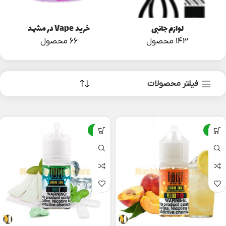
لوازم جانبی
خرید Vape در مشهد
143 محصول
66 محصول
فیلتر محصولات
-8%
-8%