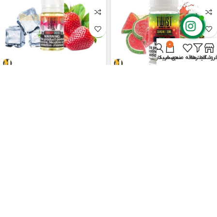
0
روشگاه
فیلترها
علاقه مندی
سبد خرید
حساب کاربری من
سالت پاستیل هندوانه‌ ترش توئیست
سالت توت فرنگی یخ توئیست
Twist Strawberry Crush Ice SaltNic
Twist Sour Red SaltNic 30ml
30ml
توئیست | Twist
توئیست | Twist
1,700,000
تومان
1,700,000
تومان
1,850,000
تومان
1,850,000
تومان
-8%
-8%
اتمام موجودی
اتمام موجودی