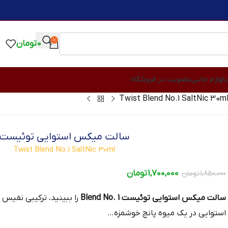
0
0
تومان
ت
لوازم جانبی
عضویت در فروشگاه
سالت میکس استوایی توئیست
Twist Blend No.1 SaltNic 30ml
1,700,000
تومان
1,850,000
تومان
سالت میکس استوایی توئیست Blend No. 1
را ببینید، ترکیبی نفیس 
استوایی در یک میوه پانچ خوشمزه…