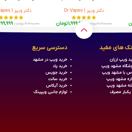
SaltNic 30ml
SaltNic 30ml
دکتر ویپز | Dr Vapes
دکتر ویپز | Dr Vapes
ن
1,999,999
تومان
999,999
2,200,000
تومان
2,200,000
تومان
نک های مفید
دسترسی سریع
د ویپ ارزان
خرید
ویپ
در مشهد
شگاه مشهد ویپ
خرید
پاد
س با مشهد ویپ
خرید جویس
اره مشهد ویپ
خرید سالت
له مشهد ویپ
خرید آیکاس
 یکبار مصرف
لوازم جانبی ویپینگ