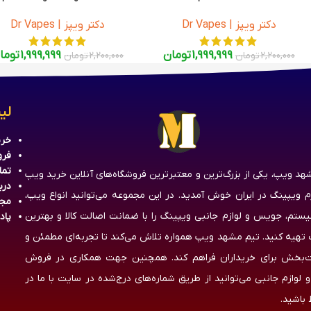
دکتر ویپز | Dr Vapes
دکتر ویپز | Dr Vapes
1,999,999
تومان
1,999,999
توما
2,200,000
تومان
2,200,000
تومان
لی
خری
فرو
تما
هد ویپ، یکی از بزرگ‌ترین و معتبرترین فروشگاه‌های آنلاین خرید ویپ
درب
زم ویپینگ در ایران خوش آمدید. در این مجموعه می‌توانید انواع ویپ،
مج
یستم، جویس و لوازم جانبی ویپینگ را با ضمانت اصالت کالا و بهترین
پاد
تهیه کنید. تیم مشهد ویپ همواره تلاش می‌کند تا تجربه‌ای مطمئن و
‌بخش برای خریداران فراهم کند. همچنین جهت همکاری در فروش
 لوازم جانبی می‌توانید از طریق شماره‌های درج‌شده در سایت با ما در
 باشید.