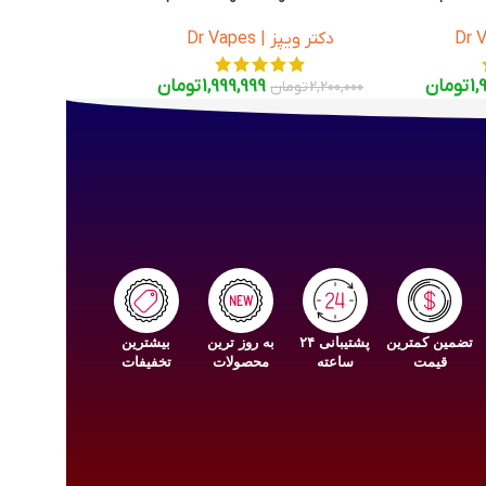
SaltNic 30ml
دکتر ویپز | Dr Vapes
1,
تومان
1,999,999
تومان
2,200,000
تومان
تضمین کمترین
پشتیبانی ۲۴
به روز ترین
بیشترین
قیمت
ساعته
محصولات
تخفیفات