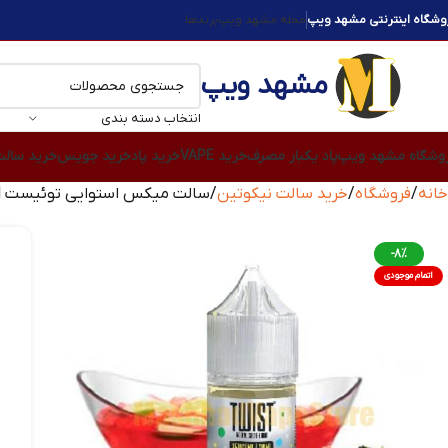
وشگاه اینترنتی مشهد ویپ
مجله مشهد ویپ
برندها
مشهد ویپ
انتخاب دسته بندی
وشگاه مشهد ویپ
پاد یکبار مصرف
خرید VAPE
خرید پاد
خرید جویس
خرید سال
خانه
فروشگاه
خرید سالت نیکوتین
سالت میکس استوایی توئیست Twist Blend No.1 SaltNic 30ml
-8%
اتمام موجودی