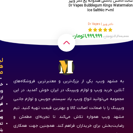
سالت آدامس بادکنکی هندوانه یخ دکتر ویپز
Dr Vapes Bubblegum Kings Watermelon
Ice SaltNic 30ml
دکتر ویپز | Dr Vapes
1,999,999
تومان
2,200,000
تومان
لی
ه
م
به مشهد ویپ، یکی از بزرگ‌ترین و معتبرترین فروشگاه‌های
خر
آنلاین خرید ویپ و لوازم ویپینگ در ایران خوش آمدید. در این
وی
ار
مجموعه می‌توانید انواع ویپ، پاد سیستم، جویس و لوازم جانبی
فر
ویپینگ را با ضمانت اصالت کالا و بهترین قیمت تهیه کنید. تیم
مش
مشهد ویپ همواره تلاش می‌کند تا تجربه‌ای مطمئن و
وی
تم
رضایت‌بخش برای خریداران فراهم کند. همچنین جهت همکاری
با