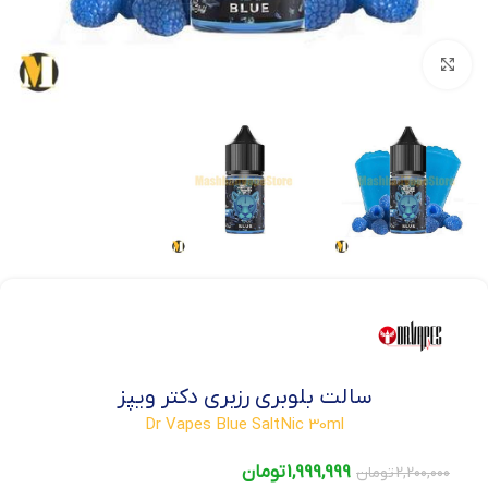
بزرگنمایی تصویر
سالت بلوبری رزبری دکتر ویپز
Dr Vapes Blue SaltNic 30ml
1,999,999
تومان
2,200,000
تومان