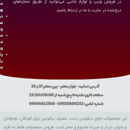
در فروش ویپ و لوازم جانبی می‌توانید از طریق شماره‌های
مش
وی
درج‌شده در سایت با ما در ارتباط باشید.
در
مش
وی
مج
مش
وی
پا
یک
مص
آدرس: مشهد - بلوار معلم - بین معلم 21 و 23
ساعات کاری: شنبه تا پنج شنبه از 10:00 تا 23:30
شماره تماس: 09155800212 - 09014432930
این محصولات حاوی نیکوتین است. مصرف نیکوتین برای کودکان، نوجوانان
و بانوان باردار و شیرده ممنوع و مضر است. فروش محصولات فقط به افراد