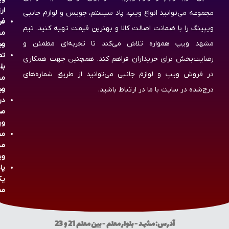
ار
مجموعه می‌توانید انواع ویپ، پاد سیستم، جویس و لوازم جانبی
فر
ویپینگ را با ضمانت اصالت کالا و بهترین قیمت تهیه کنید. تیم
مش
مشهد ویپ همواره تلاش می‌کند تا تجربه‌ای مطمئن و
وی
تم
رضایت‌بخش برای خریداران فراهم کند. همچنین جهت همکاری
با
در فروش ویپ و لوازم جانبی می‌توانید از طریق شماره‌های
مش
وی
درج‌شده در سایت با ما در ارتباط باشید.
در
مش
وی
مج
مش
وی
پا
یک
مص
آدرس: مشهد - بلوار معلم - بین معلم 21 و 23