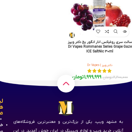
سالت سری رومَنِکس انار انگور یخ دکتر ویپز
Dr Vapes Rommanex Series Grape Gaze
ICE SaltNic 30ml
دکتر ویپز | Dr Vapes
1,999,999
تومان
2,200,000
تومان
لی
ه
م
به مشهد ویپ، یکی از بزرگ‌ترین و معتبرترین فروشگاه‌های
خر
آنلاین خرید ویپ و لوازم ویپینگ در ایران خوش آمدید. در این
وی