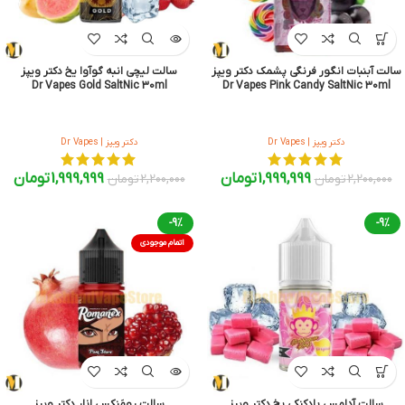
سالت آبنبات انگور فرنگی پشمک دکتر ویپز
سالت لیچی انبه گوآوا یخ دکتر ویپز
Dr Vapes Gold SaltNic 30ml
Dr Vapes Pink Candy SaltNic 30ml
دکتر ویپز | Dr Vapes
دکتر ویپز | Dr Vapes
1,999,999
تومان
1,999,999
تومان
2,200,000
تومان
2,200,000
تومان
-9%
-9%
اتمام موجودی
سالت آدامس بادکنکی یخ دکتر ویپز
سالت رومَنِکس انار دکتر ویپز