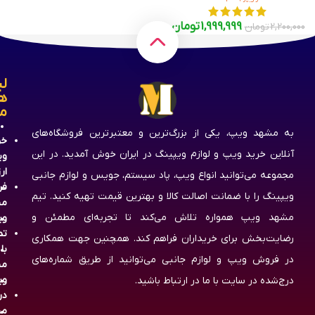
1,999,999
تومان
2,200,000
تومان
لی
ه
م
به مشهد ویپ، یکی از بزرگ‌ترین و معتبرترین فروشگاه‌های
خر
آنلاین خرید ویپ و لوازم ویپینگ در ایران خوش آمدید. در این
وی
ار
مجموعه می‌توانید انواع ویپ، پاد سیستم، جویس و لوازم جانبی
فر
ویپینگ را با ضمانت اصالت کالا و بهترین قیمت تهیه کنید. تیم
مش
مشهد ویپ همواره تلاش می‌کند تا تجربه‌ای مطمئن و
وی
تم
رضایت‌بخش برای خریداران فراهم کند. همچنین جهت همکاری
با
در فروش ویپ و لوازم جانبی می‌توانید از طریق شماره‌های
مش
وی
درج‌شده در سایت با ما در ارتباط باشید.
در
مش