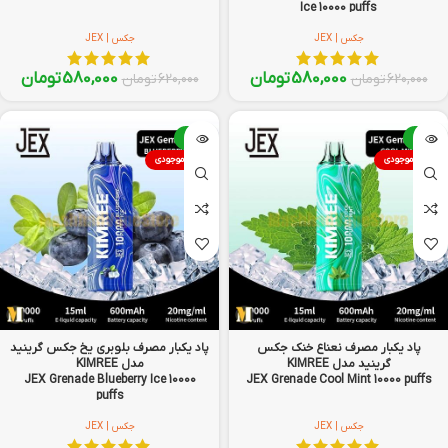
Ice 10000 puffs
جکس | JEX
جکس | JEX
580,000
تومان
580,000
تومان
620,000
تومان
620,000
تومان
-6%
-6%
اتمام موجودی
اتمام موجودی
پاد یکبار مصرف نعناع خنک جکس
پاد یکبار مصرف بلوبری یخ جکس گرینید
گرینید مدل KIMREE
مدل KIMREE
JEX Grenade Blueberry Ice 10000
JEX Grenade Cool Mint 10000 puffs
puffs
جکس | JEX
جکس | JEX