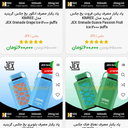
پاد یکبار مصرف پشن فروت یخ جکس
پاد یکبار مصرف انگور یخ جکس گرینید
گرینید مدل KIMREE
مدل KIMREE
JEX Grenade Grape Ice 12000 puffs
JEX Grenade Guava Passion Fruit
Ice 12000 puffs
جکس | JEX
جکس | JEX
600,000
تومان
600,000
تومان
650,000
تومان
650,000
تومان
-8%
-8%
اتمام موجودی
اتمام موجودی
پاد یکبار مصرف نعناع خنک جکس
پاد یکبار مصرف بلوبری یخ جکس گرینید