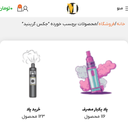
0
0
تومان
منو
خانه
فروشگاه
محصولات برچسب خورده “جکس گرینید”
پاد یکبار مصرف
خرید پاد
116 محصول
123 محصول