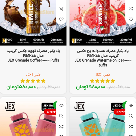
پاد یکبار مصرف هندوانه یخ جکس
پاد یکبار مصرف قهوه جکس گرینید
گرینید مدل KIMREE
مدل KIMREE
JEX Grenade Coffee 10000 Puffs
JEX Grenade Watermelon Ice 10000
puffs
جکس | JEX
جکس | JEX
580,000
تومان
580,000
تومان
620,000
تومان
620,000
تومان
-8%
-8%
اتمام موجودی
اتمام موجودی