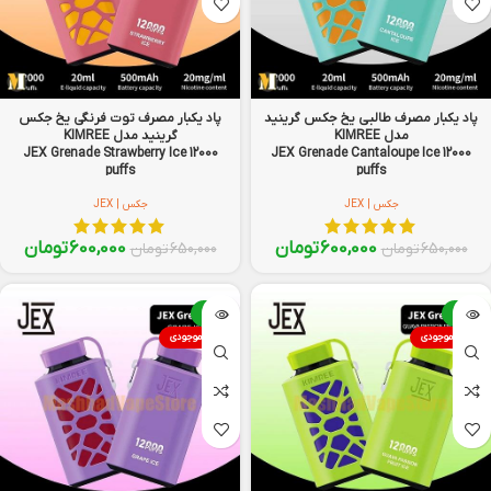
پاد یکبار مصرف طالبی یخ جکس گرینید
پاد یکبار مصرف توت فرنگی یخ جکس
مدل KIMREE
گرینید مدل KIMREE
JEX Grenade Strawberry Ice 12000
JEX Grenade Cantaloupe Ice 12000
puffs
puffs
جکس | JEX
جکس | JEX
600,000
تومان
600,000
تومان
650,000
تومان
650,000
تومان
-8%
-8%
اتمام موجودی
اتمام موجودی