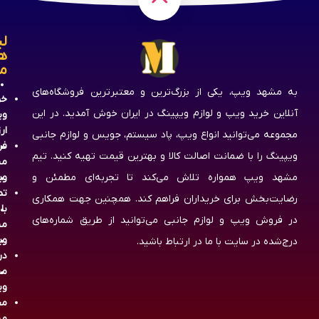
لی
ه
م
به مشهد ویپ، یکی از بزرگ‌ترین و معتبرترین فروشگاه‌های
خر
آنلاین خرید ویپ و لوازم ویپینگ در ایران خوش آمدید. در این
وی
ار
مجموعه می‌توانید انواع ویپ، پاد سیستم، جویس و لوازم جانبی
فر
ویپینگ را با ضمانت اصالت کالا و بهترین قیمت تهیه کنید. تیم
مش
مشهد ویپ همواره تلاش می‌کند تا تجربه‌ای مطمئن و
وی
تم
رضایت‌بخش برای خریداران فراهم کند. همچنین جهت همکاری
با
در فروش ویپ و لوازم جانبی می‌توانید از طریق شماره‌های
مش
وی
درج‌شده در سایت با ما در ارتباط باشید.
در
مش
وی
مج
مش