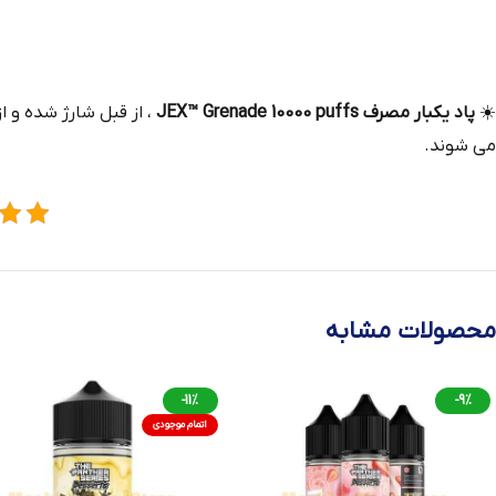
☀️
پاد یکبار مصرف JEX™ Grenade 10000 puffs
می شوند.
محصولات مشابه
-11%
-9%
اتمام موجودی