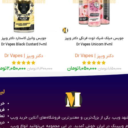
جویس میلک شیک توت فرنگی دکتر ویپز
جویس وانیل کاستارد دکتر ویپز
Dr Vapes Black Custard 60ml
Dr Vapes Unicorn 120ml
دکتر ویپز | Dr Vapes
دکتر ویپز | Dr Vapes
1,050,000
تومان
2,050,000
توم
1,150,000
تومان
2,300,000
تومان
لی
خری
فرو
تما
هد ویپ، یکی از بزرگ‌ترین و معتبرترین فروشگاه‌های آنلاین خرید ویپ
درب
زم ویپینگ در ایران خوش آمدید. در این مجموعه می‌توانید انواع ویپ،