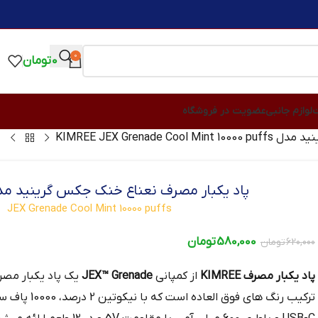
0
0
تومان
ت
لوازم جانبی
عضویت در فروشگاه
KIMREE JEX Grena
پاد یکبار مصرف نعناع خنک جکس گرینید مدل MREE
JEX Grenade Cool Mint 10000 puffs
580,000
تومان
620,000
تومان
پاد یکبار مصرف KIMREE
از کمپانی
JEX™ Grenade
یک پاد یکبار مص
ترکیب رنگ های 