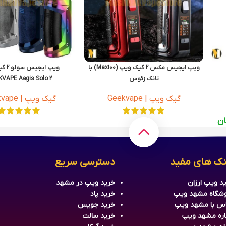
ویپ ایجیس مکس 2 گیک ویپ (Max100) با
ویپ ایجیس سولو 2 گیک ویپ
تانک زئوس
VAPE Aegis Solo 2
GEEKVAPE Aegis max 2 (Max100) Zeus
گیک ویپ | Geekvape
گیک ویپ | Geekvape
Tank
ان
نک های مفید
دسترسی سریع
د ویپ ارزان
خرید
ویپ
در مشهد
شگاه مشهد ویپ
خرید
پاد
س با مشهد ویپ
خرید جویس
اره مشهد ویپ
خرید سالت