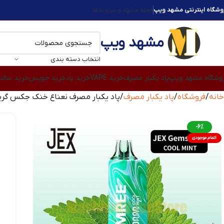
وشگاه اینترنتی مشهد ویپ
مجله مشهد ویپ
برندها
مشهد ویپ
انتخاب دسته بندی
وشگاه مشهد ویپ
پاد یکبار مصرف
خرید VAPE
خرید پاد
خرید جویس
خرید سال
خانه
فروشگاه
پاد یکبار مصرف
پاد یکبار مصرف نعناع خنک جکس گرینید مدل de Cool Mint 10000 puffs
-6%
اتمام موجودی