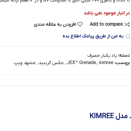
USB-C و باطری 600 میلی آمپر با مقاومت 5V و در 12 طعم ارائه میشود.
در انبار موجود نمی باشد
Add to compare
افزودن به علاقه مندی
به من از طریق پیامک اطلاع بده
دسته:
پاد یکبار مصرف
برچسب:
kimree
,
JEX™ Grenade
,
جکس گرینید
,
مشهد ویپ
KIMREE