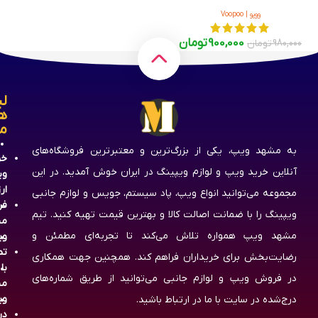
ووپو | Voopoo
900,000
تومان
980,000
تومان
لی
ه
م
به مشهد ویپ، یکی از بزرگ‌ترین و معتبرترین فروشگاه‌های
خر
آنلاین خرید ویپ و لوازم ویپینگ در ایران خوش آمدید. در این
وی
ار
مجموعه می‌توانید انواع ویپ، پاد سیستم، جویس و لوازم جانبی
فر
ویپینگ را با ضمانت اصالت کالا و بهترین قیمت تهیه کنید. تیم
مش
مشهد ویپ همواره تلاش می‌کند تا تجربه‌ای مطمئن و
وی
تم
رضایت‌بخش برای خریداران فراهم کند. همچنین جهت همکاری
با
در فروش ویپ و لوازم جانبی می‌توانید از طریق شماره‌های
مش
وی
درج‌شده در سایت با ما در ارتباط باشید.
در