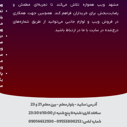
مشهد ویپ همواره تلاش می‌کند تا تجربه‌ای مطمئن و
وی
تم
رضایت‌بخش برای خریداران فراهم کند. همچنین جهت همکاری
با
در فروش ویپ و لوازم جانبی می‌توانید از طریق شماره‌های
مش
وی
درج‌شده در سایت با ما در ارتباط باشید.
در
مش
وی
مج
مش
وی
پا
یک
مص
آدرس: مشهد - بلوار معلم - بین معلم 21 و 23
ساعات کاری: شنبه تا پنج شنبه از 10:00 تا 23:30
شماره تماس: 09155800212 - 09014432930