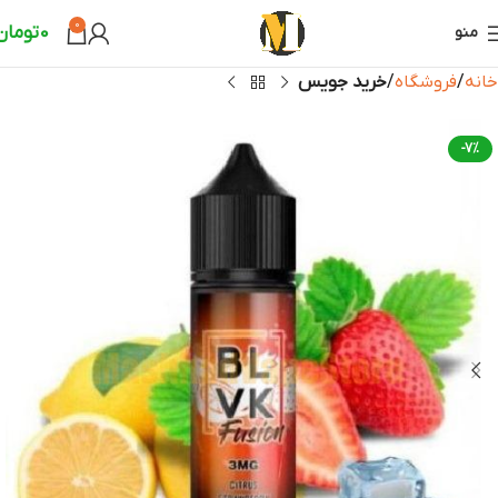
0
0
تومان
منو
خانه
فروشگاه
خرید جویس
-7%