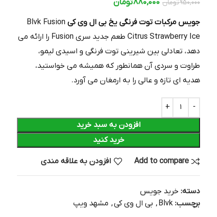
880,000
تومان
950,000
تومان
جویس مرکبات توت فرنگی یخ بی ال وی کی
Blvk Fusion
Citrus Strawberry Ice طعم جدید سری Fusion را ارائه می
دهد، تعادلی بین شیرینی توت فرنگی و اسیدی لیمو،
طراوت و سردی آن همانطور که همیشه می خواستید،
هدیه ای تازه و عالی را به ارمغان می آورد.
افزودن به سبد خرید
خرید کنید
Add to compare
افزودن به علاقه مندی
دسته:
خرید جویس
برچسب:
Blvk
,
بی ال وی کی
,
مشهد ویپ