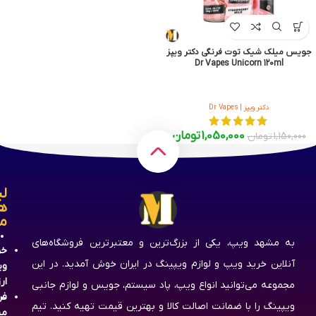
جویس میلک شیک توت فرنگی دکتر ویپز
Dr Vapes Unicorn 120ml
دکتر ویپز | Dr Vapes
1,050,000
تومان
1,150,000
تومان
لی
ه
م
به مشهد ویپ، یکی از بزرگ‌ترین و معتبرترین فروشگاه‌های
خر
آنلاین خرید ویپ و لوازم ویپینگ در ایران خوش آمدید. در این
وی
ار
مجموعه می‌توانید انواع ویپ، پاد سیستم، جویس و لوازم جانبی
فر
ویپینگ را با ضمانت اصالت کالا و بهترین قیمت تهیه کنید. تیم
مش