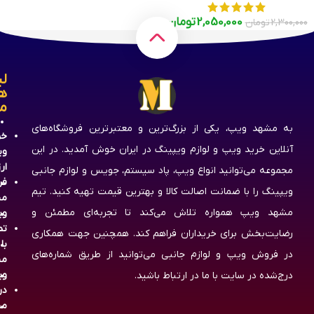
2,050,000
تومان
2,300,000
تومان
لی
ه
م
به مشهد ویپ، یکی از بزرگ‌ترین و معتبرترین فروشگاه‌های
خر
آنلاین خرید ویپ و لوازم ویپینگ در ایران خوش آمدید. در این
وی
ار
مجموعه می‌توانید انواع ویپ، پاد سیستم، جویس و لوازم جانبی
فر
ویپینگ را با ضمانت اصالت کالا و بهترین قیمت تهیه کنید. تیم
مش
مشهد ویپ همواره تلاش می‌کند تا تجربه‌ای مطمئن و
وی
تم
رضایت‌بخش برای خریداران فراهم کند. همچنین جهت همکاری
با
در فروش ویپ و لوازم جانبی می‌توانید از طریق شماره‌های
مش
وی
درج‌شده در سایت با ما در ارتباط باشید.
در
مش