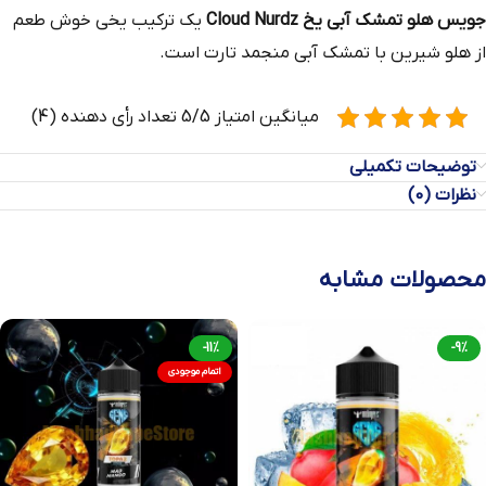
جویس هلو تمشک آبی یخ Cloud Nurdz
یک ترکیب یخی خوش طعم
از هلو شیرین با تمشک آبی منجمد تارت است.
میانگین امتیاز 5/5 تعداد رأی دهنده (4)
توضیحات تکمیلی
نظرات (0)
محصولات مشابه
-11%
-9%
اتمام موجودی