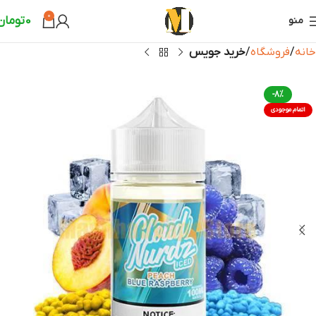
0
0
تومان
منو
خانه
فروشگاه
خرید جویس
-8%
اتمام موجودی