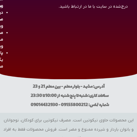
وی
درج‌شده در سایت با ما در ارتباط باشید.
در
مش
وی
مج
مش
وی
پا
یک
مص
آدرس: مشهد - بلوار معلم - بین معلم 21 و 23
ساعات کاری: شنبه تا پنج شنبه از 10:00 تا 23:30
شماره تماس: 09155800212 - 09014432930
این محصولات حاوی نیکوتین است. مصرف نیکوتین برای کودکان، نوجوانان
و بانوان باردار و شیرده ممنوع و مضر است. فروش محصولات فقط به افراد