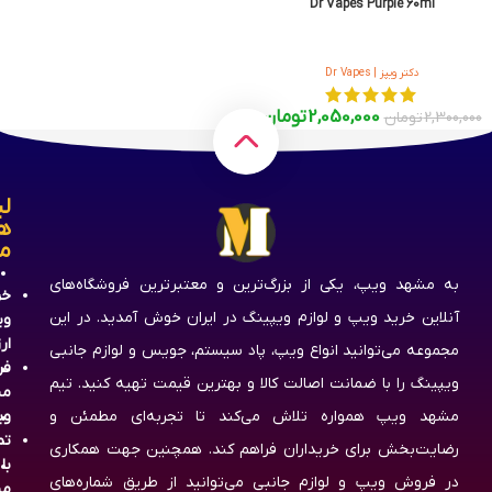
Dr Vapes Purple 60ml
دکتر ویپز | Dr Vapes
2,050,000
تومان
2,300,000
تومان
لی
ه
م
به مشهد ویپ، یکی از بزرگ‌ترین و معتبرترین فروشگاه‌های
خر
آنلاین خرید ویپ و لوازم ویپینگ در ایران خوش آمدید. در این
وی
ار
مجموعه می‌توانید انواع ویپ، پاد سیستم، جویس و لوازم جانبی
فر
ویپینگ را با ضمانت اصالت کالا و بهترین قیمت تهیه کنید. تیم
مش
مشهد ویپ همواره تلاش می‌کند تا تجربه‌ای مطمئن و
وی
تم
رضایت‌بخش برای خریداران فراهم کند. همچنین جهت همکاری
با
در فروش ویپ و لوازم جانبی می‌توانید از طریق شماره‌های
مش