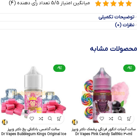
میانگین امتیاز 5/5 تعداد رأی دهنده (4)
توضیحات تکمیلی
نظرات (0)
محصولات مشابه
-9%
-9%
سالت آبنبات انگور فرنگی پشمک دکتر ویپز
سالت آدامس بادکنکی یخ دکتر ویپز
Dr Vapes Bubblegum Kings Original Ice
Dr Vapes Pink Candy SaltNic 30ml