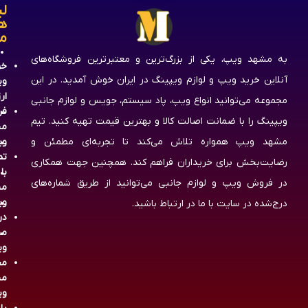
لی
ه
م
به مشهد ویپ، یکی از بزرگ‌ترین و معتبرترین فروشگاه‌های
خر
آنلاین خرید ویپ و لوازم ویپینگ در ایران خوش آمدید. در این
وی
ار
مجموعه می‌توانید انواع ویپ، پاد سیستم، جویس و لوازم جانبی
فر
ویپینگ را با ضمانت اصالت کالا و بهترین قیمت تهیه کنید. تیم
مش
مشهد ویپ همواره تلاش می‌کند تا تجربه‌ای مطمئن و
وی
تم
رضایت‌بخش برای خریداران فراهم کند. همچنین جهت همکاری
با
در فروش ویپ و لوازم جانبی می‌توانید از طریق شماره‌های
مش
وی
درج‌شده در سایت با ما در ارتباط باشید.
در
مش
وی
مج
مش
وی