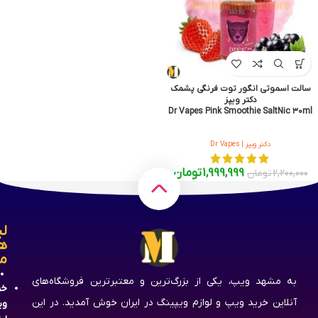
سالت اسموتی انگور توت فرنگی پشمک
دکتر ویپز
Dr Vapes Pink Smoothie SaltNic ۳۰ml
دکتر ویپز | Dr Vapes
1,999,999
تومان
2,200,000
تومان
لی
ه
م
به مشهد ویپ، یکی از بزرگ‌ترین و معتبرترین فروشگاه‌های
خر
آنلاین خرید ویپ و لوازم ویپینگ در ایران خوش آمدید. در این
وی