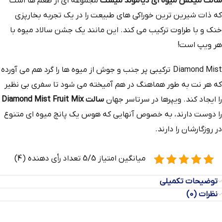
سالت میکس میوه ای دیاموند میست
مجموعه‌ ای از طعم‌ ها است
که ذات شیرین‌ ترین خوراکی‌ های طبیعت را در یک تجربه بخارپزی
خنک و با طراوت ترکیب می‌ کند. این مانند یک جشن سالاد میوه با
هر ویپ است!
Diamond Mist ترکیبی پر جنب و جوش از میوه ها را گرد هم می آورده
که هر نت به طور هماهنگ در هم آمیخته می شود تا سفری بی نظیر
را ایجاد کند. ویپرها در سرتاسر جهان
سالت Diamond Mist Fruit Mix
را دوست دارند، به خصوص آنهایی که هوس یک پانچ میوه ای متنوع
در روزگارشان را دارند.
میانگین امتیاز 5/5 تعداد رأی دهنده (4)
توضیحات تکمیلی
نظرات (0)