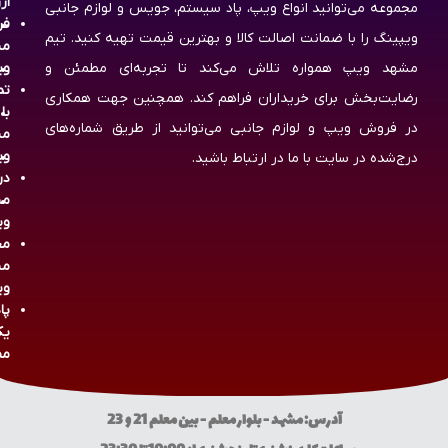
ار
مجموعه می‌توانید انواع ویپ، پاد سیستم، جویس و لوازم جانبی
فر
ویپینگ را با ضمانت اصالت کالا و بهترین قیمت تهیه کنید. تیم
مش
مشهد ویپ همواره تلاش می‌کند تا تجربه‌ای مطمئن و
وی
تم
رضایت‌بخش برای خریداران فراهم کند. همچنین جهت همکاری
با
در فروش ویپ و لوازم جانبی می‌توانید از طریق شماره‌های
مش
وی
درج‌شده در سایت با ما در ارتباط باشید.
در
مش
وی
مج
مش
وی
پا
یک
مص
آدرس: مشهد - بلوار معلم - بین معلم 21 و 23