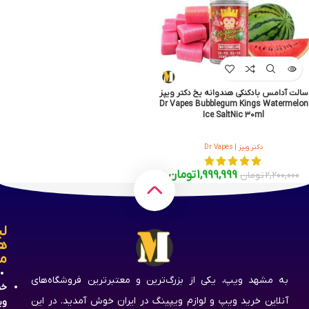
سالت آدامس بادکنکی هندوانه یخ دکتر ویپز
Dr Vapes Bubblegum Kings Watermelon
Ice SaltNic 30ml
دکتر ویپز | Dr Vapes
1,999,999
تومان
2,200,000
تومان
لی
ه
م
به مشهد ویپ، یکی از بزرگ‌ترین و معتبرترین فروشگاه‌های
خر
آنلاین خرید ویپ و لوازم ویپینگ در ایران خوش آمدید. در این
وی