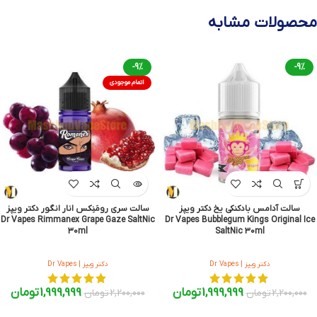
محصولات مشابه
-9%
-9%
اتمام موجودی
سالت آدامس بادکنکی یخ دکتر ویپز
سالت سری رومَنِکس انار انگور دکتر ویپز
Dr Vapes Rimmanex Grape Gaze SaltNic
Dr Vapes Bubblegum Kings Original Ice
30ml
SaltNic 30ml
دکتر ویپز | Dr Vapes
دکتر ویپز | Dr Vapes
1,999,999
تومان
1,999,999
تومان
2,200,000
تومان
2,200,000
تومان