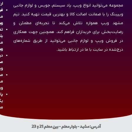
ار
مجموعه می‌توانید انواع ویپ، پاد سیستم، جویس و لوازم جانبی
فر
ویپینگ را با ضمانت اصالت کالا و بهترین قیمت تهیه کنید. تیم
مش
مشهد ویپ همواره تلاش می‌کند تا تجربه‌ای مطمئن و
وی
تم
رضایت‌بخش برای خریداران فراهم کند. همچنین جهت همکاری
با
در فروش ویپ و لوازم جانبی می‌توانید از طریق شماره‌های
مش
وی
درج‌شده در سایت با ما در ارتباط باشید.
در
مش
وی
مج
مش
وی
پا
یک
مص
آدرس: مشهد - بلوار معلم - بین معلم 21 و 23