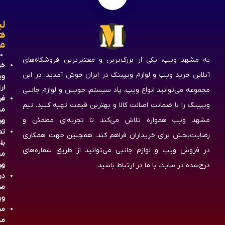
لی
ه
م
به مشهد ویپ، یکی از بزرگ‌ترین و معتبرترین فروشگاه‌های
خر
آنلاین خرید ویپ و لوازم ویپینگ در ایران خوش آمدید. در این
وی
ار
مجموعه می‌توانید انواع ویپ، پاد سیستم، جویس و لوازم جانبی
فر
ویپینگ را با ضمانت اصالت کالا و بهترین قیمت تهیه کنید. تیم
مش
مشهد ویپ همواره تلاش می‌کند تا تجربه‌ای مطمئن و
وی
تم
رضایت‌بخش برای خریداران فراهم کند. همچنین جهت همکاری
با
در فروش ویپ و لوازم جانبی می‌توانید از طریق شماره‌های
مش
وی
درج‌شده در سایت با ما در ارتباط باشید.
در
مش
وی
مج
مش