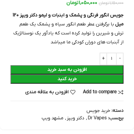
1,050,000
تومان
1,150,000
تومان
جویس انگور فرنگی و پشمک و ابنبات و لیمو دکتر ویپز 120
میل
با برگرفتن عطر طعم انگور سیاه و پشمک یک طعم
ترش و شیرین را تولید کرده است که یادآور یک نوستالژیک
از آبنبات های دوران کودکی ما میباشد
افزودن به سبد خرید
خرید کنید
Add to compare
افزودن به علاقه مندی
دسته:
خرید جویس
برچسب:
Dr Vapes
,
دکتر ویپز
,
مشهد ویپ