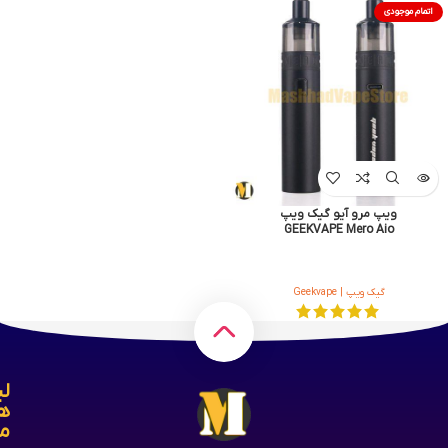
اتمام موجودی
ویپ مرو آیو گیک ویپ
GEEKVAPE Mero Aio
گیک ویپ | Geekvape
لی
ه
م