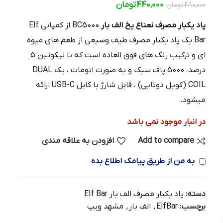
440,000
تومان
480,000
تومان
پاد یکبار مصرف نعناع یخ الف بار
BC5000 از کمپانی Elf
Bar یک پاد یکبار مصرف طیف وسیعی از طعم های میوه
ای و ترکیب رنگ های فوق العاده است که با نیکوتین 5
درصد، 5000 پاف سبک و به صورت اتومات ، یک DUAL
COIL (کویل دوتایی) ، قابل شارژ با کابل USB-C ارائه
میشود.
در انبار موجود نمی باشد
Add to compare
افزودن به علاقه مندی
به من از طریق پیامک اطلاع بده
دسته:
پاد یکبار مصرف الف بار Elf Bar
برچسب:
ElfBar
,
الف بار
,
مشهد ویپ