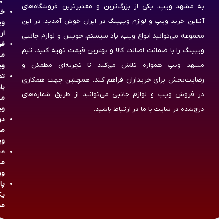
به مشهد ویپ، یکی از بزرگ‌ترین و معتبرترین فروشگاه‌های
خر
آنلاین خرید ویپ و لوازم ویپینگ در ایران خوش آمدید. در این
وی
ار
مجموعه می‌توانید انواع ویپ، پاد سیستم، جویس و لوازم جانبی
فر
ویپینگ را با ضمانت اصالت کالا و بهترین قیمت تهیه کنید. تیم
مش
مشهد ویپ همواره تلاش می‌کند تا تجربه‌ای مطمئن و
وی
تم
رضایت‌بخش برای خریداران فراهم کند. همچنین جهت همکاری
با
در فروش ویپ و لوازم جانبی می‌توانید از طریق شماره‌های
مش
وی
درج‌شده در سایت با ما در ارتباط باشید.
در
مش
وی
مج
مش
وی
پا
یک
مص