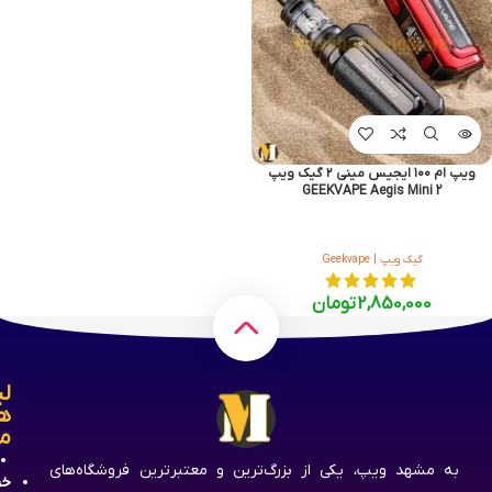
ویپ ام ۱۰۰ ایجیس مینی ۲ گیک ویپ
GEEKVAPE Aegis Mini 2
گیک ویپ | Geekvape
2,850,000
تومان
لی
ه
م
به مشهد ویپ، یکی از بزرگ‌ترین و معتبرترین فروشگاه‌های
خر