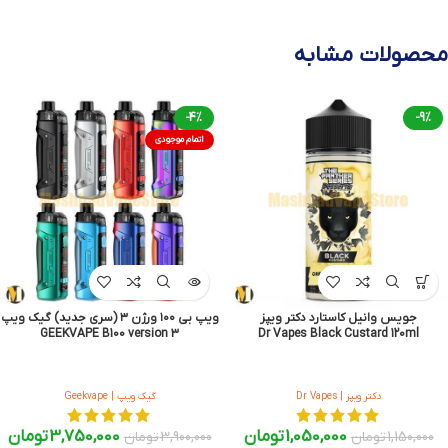
محصولات مشابه
-4%
-9%
اتمام موجودی
جویس وانیل کاستارد دکتر ویپز
ویپ بی ۱۰۰ ورژن ۳ (سری جدید) گیک ویپ
GEEKVAPE B100 version 3
Dr Vapes Black Custard 120ml
دکتر ویپز | Dr Vapes
گیک ویپ | Geekvape
1,050,000
تومان
3,750,000
تومان
1,150,000
تومان
3,900,000
تومان