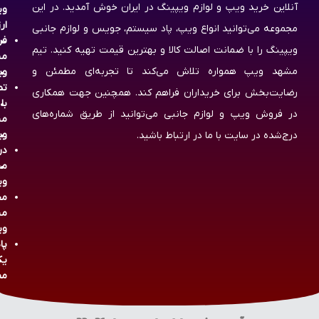
آنلاین خرید ویپ و لوازم ویپینگ در ایران خوش آمدید. در این
وی
ار
مجموعه می‌توانید انواع ویپ، پاد سیستم، جویس و لوازم جانبی
فر
ویپینگ را با ضمانت اصالت کالا و بهترین قیمت تهیه کنید. تیم
مش
مشهد ویپ همواره تلاش می‌کند تا تجربه‌ای مطمئن و
وی
تم
رضایت‌بخش برای خریداران فراهم کند. همچنین جهت همکاری
با
در فروش ویپ و لوازم جانبی می‌توانید از طریق شماره‌های
مش
وی
درج‌شده در سایت با ما در ارتباط باشید.
در
مش
وی
مج
مش
وی
پا
یک
مص