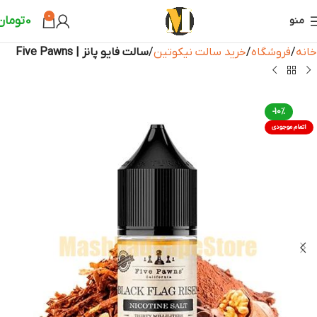
0
0
تومان
منو
خانه
فروشگاه
خرید سالت نیکوتین
سالت فایو پانز | Five Pawns
-10%
اتمام موجودی