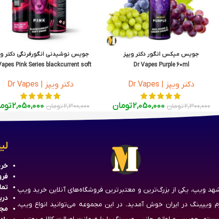
جویس میکس انگور دکتر ویپز
جویس نوشیدنی انگورفرنگی دکتر وی
Vapes Pink Series blackcurrent soft
Dr Vapes Purple 60ml
drink 60ml
دکتر ویپز | Dr Vapes
دکتر ویپز | Dr Vapes
2,050,000
تومان
2,050,000
توم
2,300,000
تومان
2,300,000
تومان
لی
خری
فرو
تما
هد ویپ، یکی از بزرگ‌ترین و معتبرترین فروشگاه‌های آنلاین خرید ویپ
درب
زم ویپینگ در ایران خوش آمدید. در این مجموعه می‌توانید انواع ویپ،
مج