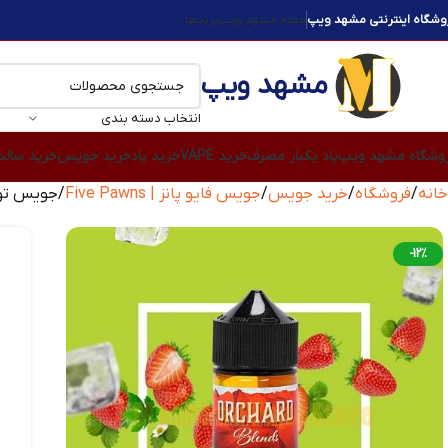
وشگاه اینترنتی مشهد ویپ
مجله مشهد ویپ
برندها
مشهد ویپ
انتخاب دسته بندی
وشگاه مشهد ویپ
پاد یکبار مصرف
خرید VAPE
خرید پاد
خرید جویس
خرید سال
خانه
فروشگاه
خرید جویس
جویس فایو پانز | Five Pawns
جویس توت فرنگی 
-12%