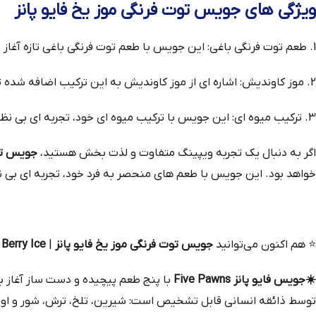
ویژگی‌ های جویس توت فرنگی موز یخ فایو پانز
1. طعم توت‌ فرنگی باغی: این جویس با طعم توت‌ فرنگی باغی تازه آغاز می‌ شود که حس تازگی و انرژی را به شما منتقل می‌ کند.
2. موز کاوندیش: اشاره‌ ای از موز کاوندیش به این ترکیب اضافه شده تا طعمی ملایم و خوشمزه ایجاد کند.
3. ترکیب میوه‌ ای: این جویس با ترکیب میوه‌ ای خود، تجربه‌ ای بی‌ نظیر و بی‌ همتا از ویپینگ را فراهم می‌ کند.
اگر به دنبال یک تجربه ویپینگ متفاوت و لذت‌ بخش هستید،
جویس توت فرنگی
خواهد بود. این جویس با طعم‌ های منحصر به فرد خود، تجربه‌ ای بی‌ ن
⭐
هم‌ اکنون می‌توانید
جویس توت فرنگی موز یخ فایو پانز
|
Berry Ice
☀️جویس
فایو پانز Five Pawns
با پنج طعم پیچیده و دست‌ ساز آغاز به
توسط ذائقه انسانی قابل تشخیص است: شیرین، تلخ، ترش، شور و او