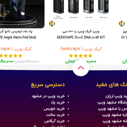
پز
ویپ گیک ویپ زد ۱۰۰ سی
پاد ماد ایجیس نانو گ
E Aegis Nano Pod Mod
GEEKVAPE Z100C DNA 100W KIT
Dr 
گیک ویپ | Geekvape
گیک ویپ | Geekvape
ان
17,000,000
تومان
250,000
2,400,000
تومان
نک های مفید
دسترسی سریع
د ویپ ارزان
خرید
ویپ
در مشهد
شگاه مشهد ویپ
خرید
پاد
س با مشهد ویپ
خرید جویس
اره مشهد ویپ
خرید سالت
له مشهد ویپ
خرید آیکاس