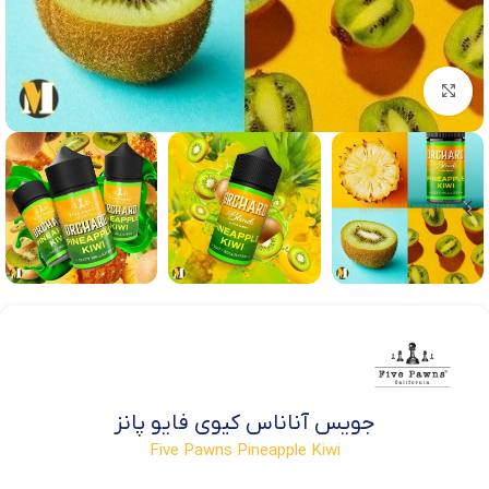
بزرگنمایی تصویر
جویس آناناس کیوی فایو پانز
Five Pawns Pineapple Kiwi