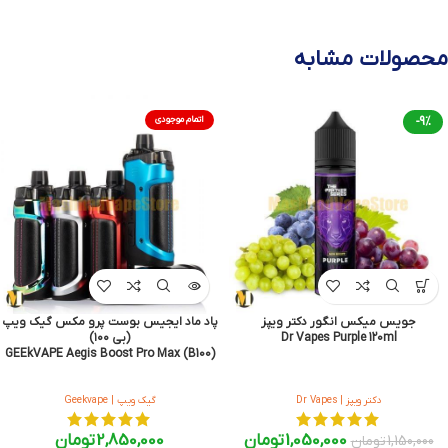
محصولات مشابه
-9%
اتمام موجودی
جویس میکس انگور دکتر ویپز
پاد ماد ایجیس بوست پرو مکس گیک ویپ
Dr Vapes Purple 120ml
(بی ۱۰۰)
GEEkVAPE Aegis Boost Pro Max (B100)
دکتر ویپز | Dr Vapes
گیک ویپ | Geekvape
1,050,000
تومان
2,850,000
تومان
1,150,000
تومان