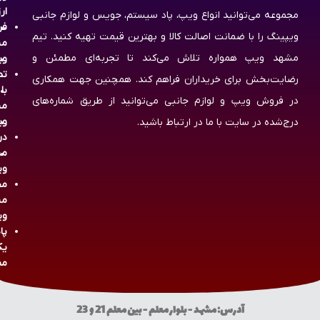
ار
مجموعه می‌توانید انواع ویپ، پاد سیستم، جویس و لوازم جانبی
فر
ویپینگ را با ضمانت اصالت کالا و بهترین قیمت تهیه کنید. تیم
مش
مشهد ویپ همواره تلاش می‌کند تا تجربه‌ای مطمئن و
وی
تم
رضایت‌بخش برای خریداران فراهم کند. همچنین جهت همکاری
با
در فروش ویپ و لوازم جانبی می‌توانید از طریق شماره‌های
مش
وی
درج‌شده در سایت با ما در ارتباط باشید.
در
مش
وی
مج
مش
وی
پا
یک
مص
آدرس: مشهد - بلوار معلم - بین معلم 21 و 23