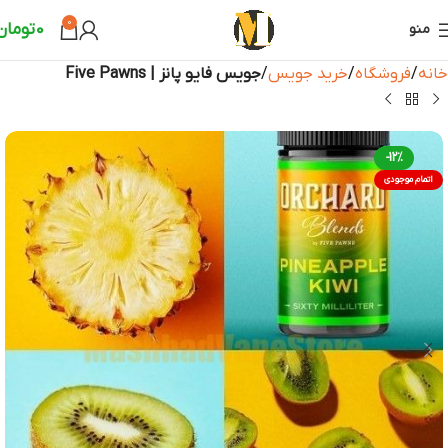
0
0
تومان
منو
خانه
فروشگاه
خرید جویس
جویس فایو پانز | Five Pawns
-12%
اتمام موجودی