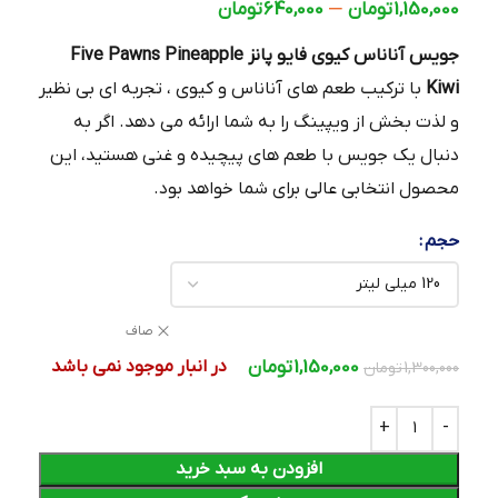
–
1,150,000
تومان
640,000
تومان
جویس آناناس کیوی فایو پانز Five Pawns Pineapple
Kiwi
با ترکیب طعم‌ های آناناس و کیوی ، تجربه‌ ای بی‌ نظیر
و لذت‌ بخش از ویپینگ را به شما ارائه می‌ دهد. اگر به
دنبال یک جویس با طعم‌ های پیچیده و غنی هستید، این
محصول انتخابی عالی برای شما خواهد بود.
حجم
صاف
1,150,000
تومان
در انبار موجود نمی باشد
1,300,000
تومان
افزودن به سبد خرید