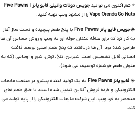
⭐
هم‌ اکنون می‌ توانید
جویس دونات وانیلی فایو پانز
|
Five Pawns
Vape Orenda Go Nuts
را از مشهد ویپ تهیه کنید.
☀️جویس
فایو پانز Five Pawns
با پنج طعم پیچیده و دست‌ ساز آغاز
به کار کرد که برای علاقه‌ مندان حرفه‌ ای به ویپ و روش حساس آن‌ ها
طراحی شده بود. آن‌ ها دریافتند که پنج طعم اصلی توسط ذائقه
انسانی قابل تشخیص است: شیرین، تلخ، ترش، شور و اومامی (که به
عنوان طعم خوشمزه توصیف می‌ شود).
☀️
فایو پانز Five Pawns
به یک تولید کننده پیشرو در صنعت مایعات
الکترونیکی و خرده‌ فروش آنلاین تبدیل شده است. با خلق طعم‌ های
منحصر به فرد ویپ، این شرکت مایعات الکترونیکی را از پایه تولید می‌
کند.