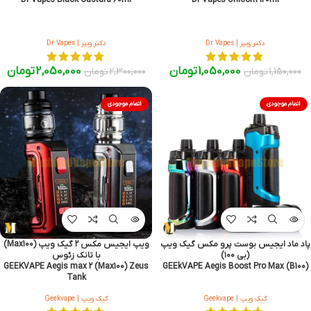
دکتر ویپز | Dr Vapes
دکتر ویپز | Dr Vapes
1,050,000
تومان
2,050,000
تومان
1,150,000
تومان
2,300,000
تومان
اتمام موجودی
اتمام موجودی
پاد ماد ایجیس بوست پرو مکس گیک ویپ
ویپ ایجیس مکس 2 گیک ویپ (Max100)
(بی ۱۰۰)
با تانک زئوس
GEEKVAPE Aegis max 2 (Max100) Zeus
GEEkVAPE Aegis Boost Pro Max (B100)
Tank
گیک ویپ | Geekvape
گیک ویپ | Geekvape