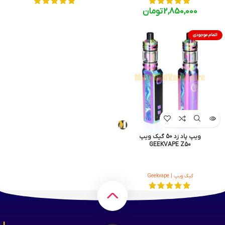
2,850,000
تومان
اتمام موجودی
ویپ پاد زد 50 گیک ویپ
GEEKVAPE Z50
گیک ویپ | Geekvape