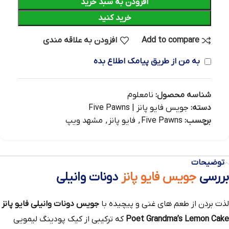
افزودن به سبد خرید
خرید کنید
Add to compare
افزودن به علاقه مندی
به من از طریق پیامک اطلاع بده
شناسه محصول:
نامعلوم
دسته:
جویس فایو پانز | Five Pawns
برچسب:
Five Pawns
,
فایو پانز
,
مشهد ویپ
توضیحات
بررسی
جویس فایو پانز
دونات وانیلی
لذت بردن از طعم‌ های غنی و پیچیده با
جویس دونات وانیلی فایو پانز
Poet Grandma’s Lemon Cake
که ترکیبی از کیک پودینگ لیمویی