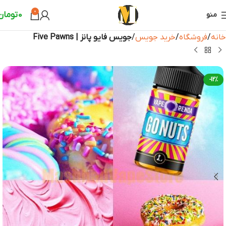
0
0
تومان
منو
خانه
فروشگاه
خرید جویس
جویس فایو پانز | Five Pawns
-12%