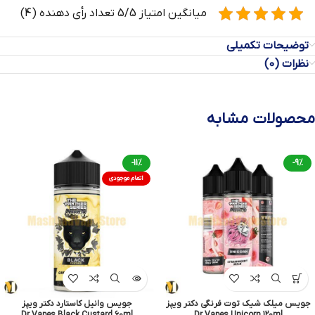
میانگین امتیاز 5/5 تعداد رأی دهنده (4)
توضیحات تکمیلی
نظرات (0)
محصولات مشابه
-11%
-9%
اتمام موجودی
جویس میلک شیک توت فرنگی دکتر ویپز
جویس وانیل کاستارد دکتر ویپز
Dr Vapes Black Custard 60ml
Dr Vapes Unicorn 120ml