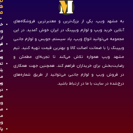
لی
ه
م
به مشهد ویپ، یکی از بزرگ‌ترین و معتبرترین فروشگاه‌های
خر
آنلاین خرید ویپ و لوازم ویپینگ در ایران خوش آمدید. در این
وی
ار
مجموعه می‌توانید انواع ویپ، پاد سیستم، جویس و لوازم جانبی
فر
ویپینگ را با ضمانت اصالت کالا و بهترین قیمت تهیه کنید. تیم
مش
مشهد ویپ همواره تلاش می‌کند تا تجربه‌ای مطمئن و
وی
تم
رضایت‌بخش برای خریداران فراهم کند. همچنین جهت همکاری
با
در فروش ویپ و لوازم جانبی می‌توانید از طریق شماره‌های
مش
وی
درج‌شده در سایت با ما در ارتباط باشید.
در
مش
وی
مج
مش
وی
پا