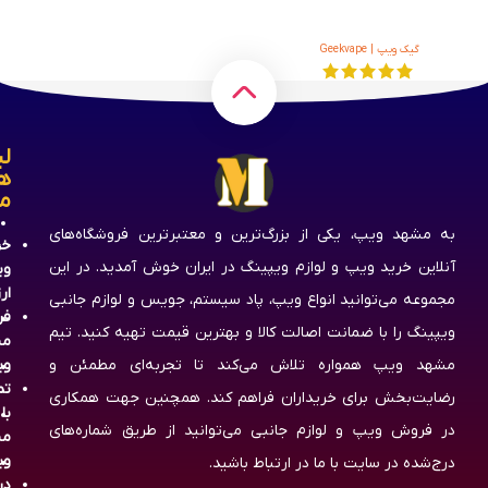
گیک ویپ | Geekvape
لی
ه
م
به مشهد ویپ، یکی از بزرگ‌ترین و معتبرترین فروشگاه‌های
خر
آنلاین خرید ویپ و لوازم ویپینگ در ایران خوش آمدید. در این
وی
ار
مجموعه می‌توانید انواع ویپ، پاد سیستم، جویس و لوازم جانبی
فر
ویپینگ را با ضمانت اصالت کالا و بهترین قیمت تهیه کنید. تیم
مش
مشهد ویپ همواره تلاش می‌کند تا تجربه‌ای مطمئن و
وی
تم
رضایت‌بخش برای خریداران فراهم کند. همچنین جهت همکاری
با
در فروش ویپ و لوازم جانبی می‌توانید از طریق شماره‌های
مش
وی
درج‌شده در سایت با ما در ارتباط باشید.
در