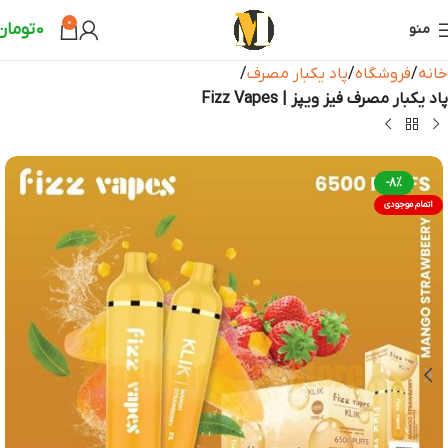
0
0
تومان
منو
خانه
فروشگاه
پاد یکبار مصرف
پاد یکبار مصرف فیز ویپز | Fizz Vapes
-8%
اتمام موجودی