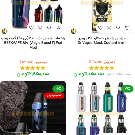
جویس وانیل کاستارد دکتر ویپز
پاد ماد ایجیس بوست ۲ (بی ۶۰) گیک ویپ
GEEKVAPE B60 (Aegis Boost 2) Pod
Dr Vapes Black Custard 120ml
Mod
دکتر ویپز | Dr Vapes
گیک ویپ | Geekvape
1,050,000
تومان
2,850,000
تومان
1,150,000
تومان
-6%
-7%
اتمام موجودی