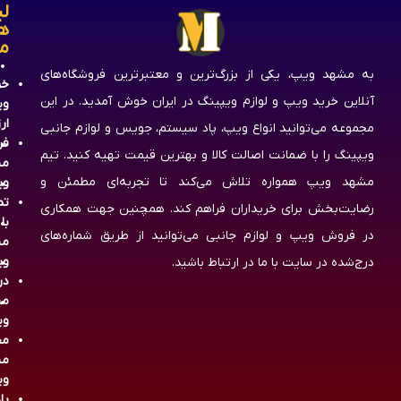
لی
ه
م
به مشهد ویپ، یکی از بزرگ‌ترین و معتبرترین فروشگاه‌های
خر
آنلاین خرید ویپ و لوازم ویپینگ در ایران خوش آمدید. در این
وی
ار
مجموعه می‌توانید انواع ویپ، پاد سیستم، جویس و لوازم جانبی
فر
ویپینگ را با ضمانت اصالت کالا و بهترین قیمت تهیه کنید. تیم
مش
مشهد ویپ همواره تلاش می‌کند تا تجربه‌ای مطمئن و
وی
تم
رضایت‌بخش برای خریداران فراهم کند. همچنین جهت همکاری
با
در فروش ویپ و لوازم جانبی می‌توانید از طریق شماره‌های
مش
وی
درج‌شده در سایت با ما در ارتباط باشید.
در
مش
وی
مج
مش
وی
پا