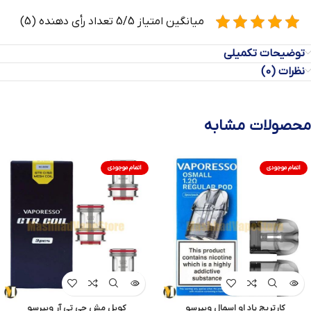
میانگین امتیاز 5/5 تعداد رأی دهنده (5)
توضیحات تکمیلی
نظرات (0)
محصولات مشابه
اتمام موجودی
اتمام موجودی
کارتریج پاد او اسمال ویپرسو
کویل مش جی تی آر ویپرسو