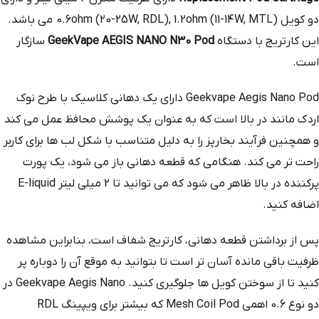
دو کویل 0.6ohm (20-25W, RDL), 1.2ohm (11-14W, MTL) می باشد.
این کارتریج با دستگاه
GeekVape AEGIS NANO N30 Pod
سازگار
است.
Geekvape Aegis Nano Pod دارای یک دهانی کلاسیک با طرح نوک
اردک مانند در بالا است که به عنوان یک پوشش محافظ عمل می کند
و همچنین فرآیند بخارپز را به دلیل متناسب با شکل لب ها برای کاربر
راحت تر می کند. هنگامی که قطعه دهانی باز می شود، یک پورت
پرکننده در بالا ظاهر می شود که می توانید تا 2 میلی لیتر E-liquid
اضافه کنید.
پس از برداشتن قطعه دهانی، کارتریج شفاف است، بنابراین مشاهده
ظرفیت باقی مانده آسان تر است تا بتوانید به موقع آن را دوباره پر
کنید تا از سوختن کویل ها جلوگیری کنید. Geekvape Aegis Nano در
دو نوع 0.6 اهمی Mesh Coil Pod که بیشتر برای ویپینگ RDL