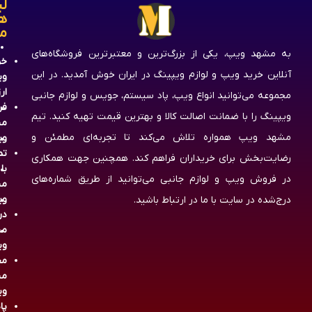
لی
ه
م
به مشهد ویپ، یکی از بزرگ‌ترین و معتبرترین فروشگاه‌های
خر
آنلاین خرید ویپ و لوازم ویپینگ در ایران خوش آمدید. در این
وی
ار
مجموعه می‌توانید انواع ویپ، پاد سیستم، جویس و لوازم جانبی
فر
ویپینگ را با ضمانت اصالت کالا و بهترین قیمت تهیه کنید. تیم
مش
مشهد ویپ همواره تلاش می‌کند تا تجربه‌ای مطمئن و
وی
تم
رضایت‌بخش برای خریداران فراهم کند. همچنین جهت همکاری
با
در فروش ویپ و لوازم جانبی می‌توانید از طریق شماره‌های
مش
وی
درج‌شده در سایت با ما در ارتباط باشید.
در
مش
وی
مج
مش
وی
پا