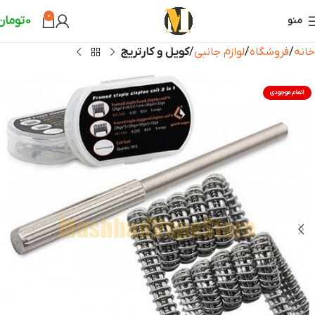
0
0
تومان
منو
خانه
فروشگاه
لوازم جانبی
کویل و کارتریج
اتمام موجودی