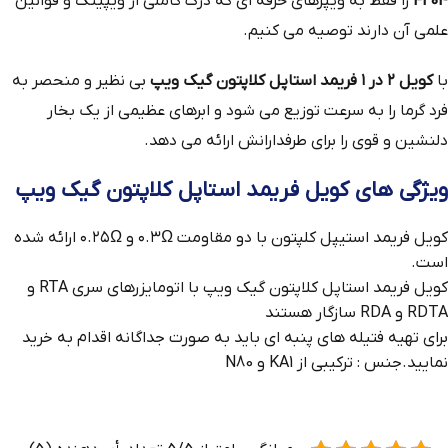
F204
را فقط به ویپرهای حرفه ای که درک کاملی از ویپینگ و قوانین
علمی آن دارند توصیه می کنیم.
با
کویل ۲ در ۱ فریمد استاپل کلاپتون گیک ویپ
بی نظیر و منحصر به
فرد گرما را به سرعت توزیع می شود و ابرهای عظیمی از یک بخار
دلنشین و قوی را برای طرفدارانش ارائه می دهد.
ویژگی های کویل فریمد استاپل کلاپتون گیک ویپ
کویل فریمد استیپل کلپتون با دو مقاومت ۰.۳Ω و ۰.۲۵Ω ارائه شده
است.
کویل فریمد استاپل کلاپتون گیک ویپ با اتومایزرهای سری RTA و
RDTA و RDA سازگار هستند
برای تهیه فتیله های پنبه ای باید به صورت جداگانه اقدام به خرید
نمایید.جنس : ترکیبی از KA1 و N80