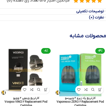
میانگین امتیاز 5/5 تعداد رأی دهنده (5)
توضیحات تکمیلی
نظرات (0)
محصولات مشابه
-8%
-14%
کارتریج پاد زیرو ۲ ویپرسو
کارتریج وینچی ۲ ووپو
Voopoo VINCI 2 Replacement Pod
Vaporesso ZERO 2 Replacement Pod
Cartridge
Cartridge