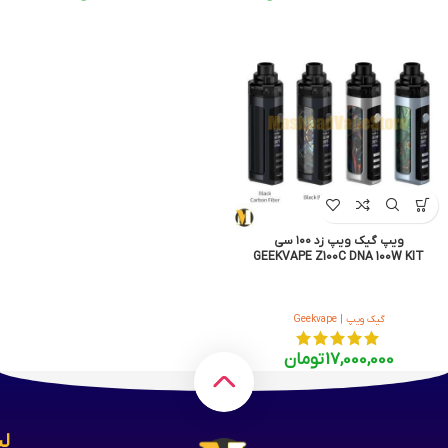
ویپ گیک ویپ زد ۱۰۰ سی
GEEKVAPE Z100C DNA 100W KIT
گیک ویپ | Geekvape
17,000,000
تومان
لی