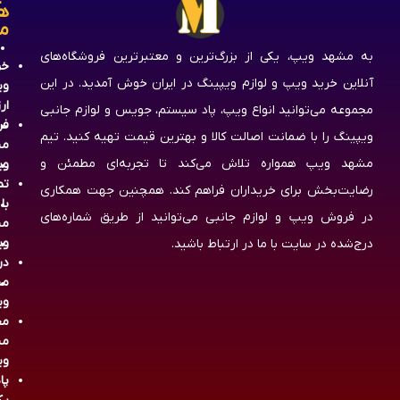
ه
م
به مشهد ویپ، یکی از بزرگ‌ترین و معتبرترین فروشگاه‌های
خر
آنلاین خرید ویپ و لوازم ویپینگ در ایران خوش آمدید. در این
وی
ار
مجموعه می‌توانید انواع ویپ، پاد سیستم، جویس و لوازم جانبی
فر
ویپینگ را با ضمانت اصالت کالا و بهترین قیمت تهیه کنید. تیم
مش
مشهد ویپ همواره تلاش می‌کند تا تجربه‌ای مطمئن و
وی
تم
رضایت‌بخش برای خریداران فراهم کند. همچنین جهت همکاری
با
در فروش ویپ و لوازم جانبی می‌توانید از طریق شماره‌های
مش
وی
درج‌شده در سایت با ما در ارتباط باشید.
در
مش
وی
مج
مش
وی
پا