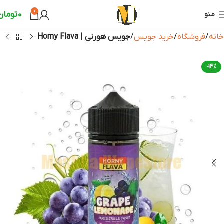
0
0
تومان
منو
خانه
فروشگاه
خرید جویس
جویس هورنی | Horny Flava
-14%