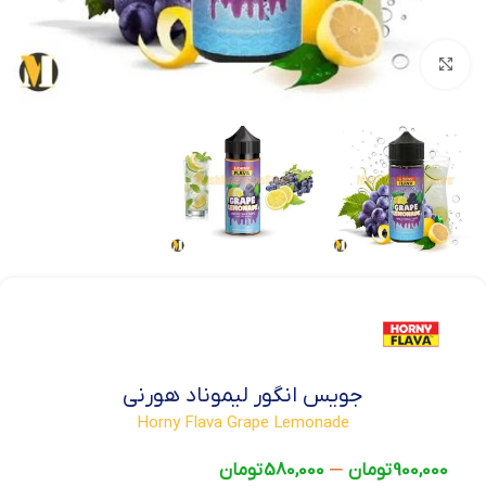
بزرگنمایی تصویر
جویس انگور لیموناد هورنی
Horny Flava Grape Lemonade
–
900,000
تومان
580,000
تومان