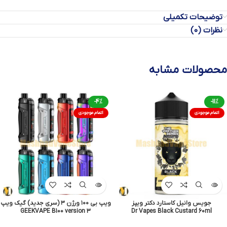
توضیحات تکمیلی
نظرات (0)
محصولات مشابه
-4%
-11%
اتمام موجودی
اتمام موجودی
جویس وانیل کاستارد دکتر ویپز
ویپ بی ۱۰۰ ورژن ۳ (سری جدید) گیک ویپ
GEEKVAPE B100 version 3
Dr Vapes Black Custard 60ml