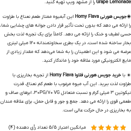
Grape Lemonade
را از مشهد ویپ تهیه کنید.
☀️
جویس هورنی Horny Flava
این آبمیوه ممتاز طعم نعناع با طراوت
را ارائه می‌ دهد که بدون تحت تأثیر قرار دادن جوانه‌ های چشایی شما،
حسی لطیف و خنک را ارائه می‌ دهد. کاملاً برای یک تجربه لذت‌ بخش
بخار ساخته شده است، در یک بطری سخاوتمندانه 120 میلی‌ لیتری
عرضه می‌ شود و این اطمینان را به شما می‌دهد که مقدار زیادی از
مایع الکترونیکی مورد علاقه خود را ماندگار کنید.
☀️
با
خرید جویس هورنی فلاوا Horny Flava
از تجربه بخارپزی با
طراوت لذت ببرید. این آب میوه مرغوب با طعم کم نعناع، ​​قدرت
نیکوتین 3 میلی گرم و نسبت متعادل 30PG/70 VG، ابرهای صاف و
طعمی قوی را ارائه می دهد. جمع و جور و قابل حمل، برای علاقه مندان
به بخارپزی در حال حرکت عالی است.
میانگین امتیاز 5/5 تعداد رأی دهنده (4)