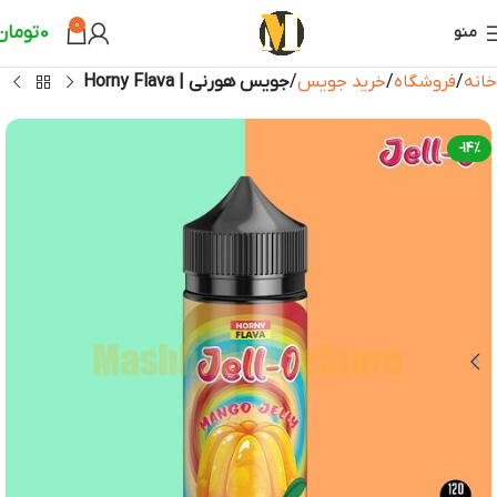
0
0
تومان
منو
خانه
فروشگاه
خرید جویس
جویس هورنی | Horny Flava
-14%