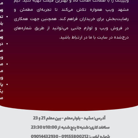
ویپینگ را با ضمانت اصالت کالا و بهترین قیمت تهیه کنید. تیم
مش
مشهد ویپ همواره تلاش می‌کند تا تجربه‌ای مطمئن و
وی
تم
رضایت‌بخش برای خریداران فراهم کند. همچنین جهت همکاری
با
در فروش ویپ و لوازم جانبی می‌توانید از طریق شماره‌های
مش
وی
درج‌شده در سایت با ما در ارتباط باشید.
در
مش
وی
مج
مش
وی
پا
یک
مص
آدرس: مشهد - بلوار معلم - بین معلم 21 و 23
ساعات کاری: شنبه تا پنج شنبه از 10:00 تا 23:30
شماره تماس: 09155800212 - 09014432930