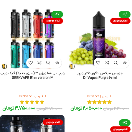
-4%
-11%
اتمام موجودی
اتمام موجودی
جویس میکس انگور دکتر ویپز
ویپ بی ۱۰۰ ورژن ۳ (سری جدید) گیک ویپ
GEEKVAPE B100 version 3
Dr Vapes Purple 60ml
دکتر ویپز | Dr Vapes
گیک ویپ | Geekvape
2,050,000
تومان
3,750,000
تومان
2,300,000
تومان
3,900,000
تومان
-6%
اتمام موجودی
اتمام موجودی