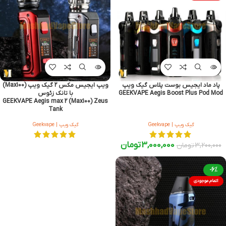
پاد ماد ایجیس بوست پلاس گیک ویپ
ویپ ایجیس مکس 2 گیک ویپ (Max100)
GEEKVAPE Aegis Boost Plus Pod Mod
با تانک زئوس
GEEKVAPE Aegis max 2 (Max100) Zeus
Tank
گیک ویپ | Geekvape
گیک ویپ | Geekvape
3,000,000
تومان
3,200,000
تومان
-6%
اتمام موجودی