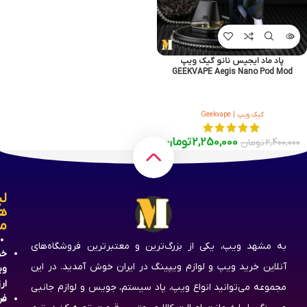
پاد ماد ایجیس نانو گیک ویپ
GEEKVAPE Aegis Nano Pod Mod
گیک ویپ | Geekvape
2,250,000
تومان
2,400,000
تومان
لی
ه
م
به مشهد ویپ، یکی از بزرگ‌ترین و معتبرترین فروشگاه‌های
خر
آنلاین خرید ویپ و لوازم ویپینگ در ایران خوش آمدید. در این
وی
ار
مجموعه می‌توانید انواع ویپ، پاد سیستم، جویس و لوازم جانبی
فر