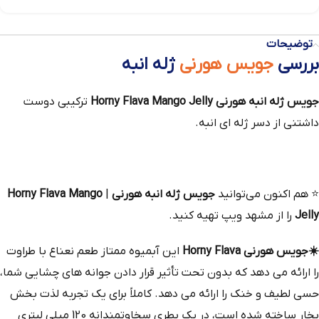
توضیحات
بررسی
جویس هورنی
ژله انبه
جویس ژله انبه هورنی Horny Flava Mango Jelly
ترکیبی دوست
داشتنی از دسر ژله ای انبه.
⭐
هم‌ اکنون می‌توانید
جویس ژله انبه هورنی
|
Horny Flava Mango
Jelly
را از مشهد ویپ تهیه کنید.
☀️
جویس هورنی Horny Flava
این آبمیوه ممتاز طعم نعناع با طراوت
را ارائه می‌ دهد که بدون تحت تأثیر قرار دادن جوانه‌ های چشایی شما،
حسی لطیف و خنک را ارائه می‌ دهد. کاملاً برای یک تجربه لذت‌ بخش
بخار ساخته شده است، در یک بطری سخاوتمندانه 120 میلی‌ لیتری