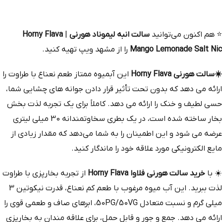
⭐
هم‌ اکنون می‌توانید
سالت انبه لیموناد هورنی
|
Horny Flava
Mango Lemonade Salt Nic
را از مشهد ویپ تهیه کنید.
☀️
سالت هورنی Horny Flava
این آبمیوه ممتاز طعم نعناع با طراوت را
ارائه می‌ دهد که بدون تحت تأثیر قرار دادن جوانه‌ های چشایی شما،
حسی لطیف و خنک را ارائه می‌ دهد. کاملاً برای یک تجربه لذت‌ بخش
بخار ساخته شده است، در یک بطری سخاوتمندانه 30 میلی‌ لیتری
عرضه می‌ شود و این اطمینان را به شما می‌دهد که مقدار زیادی از
مایع الکترونیکی مورد علاقه خود را ماندگار کنید.
☀️
با
خرید سالت هورنی فلاوا Horny Flava
از تجربه بخارپزی با طراوت
لذت ببرید. این آب میوه مرغوب با طعم کم نعناع، ​​قدرت نیکوتین 3
میلی گرم و نسبت متعادل 50PG/50VG، ابرهای صاف و طعمی قوی را
ارائه می دهد. جمع و جور و قابل حمل، برای علاقه مندان به بخارپزی