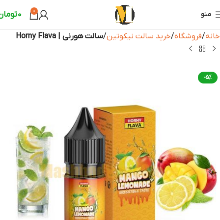
0
0
تومان
منو
خانه
فروشگاه
خرید سالت نیکوتین
سالت هورنی | Horny Flava
-5%