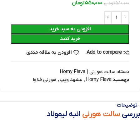
550,000
تومان
580,000
تومان
افزودن به سبد خرید
خرید کنید
Add to compare
افزودن به علاقه مندی
دسته:
سالت هورنی | Horny Flava
برچسب:
Horny Flava
,
مشهد ویپ
,
هورنی فلاوا
توضیحات
بررسی
سالت هورنی
انبه لیموناد