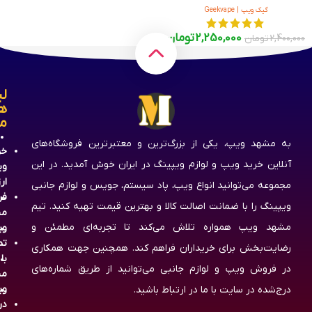
گیک ویپ | Geekvape
2,250,000
تومان
2,400,000
تومان
لی
ه
م
به مشهد ویپ، یکی از بزرگ‌ترین و معتبرترین فروشگاه‌های
خر
آنلاین خرید ویپ و لوازم ویپینگ در ایران خوش آمدید. در این
وی
ار
مجموعه می‌توانید انواع ویپ، پاد سیستم، جویس و لوازم جانبی
فر
ویپینگ را با ضمانت اصالت کالا و بهترین قیمت تهیه کنید. تیم
مش
مشهد ویپ همواره تلاش می‌کند تا تجربه‌ای مطمئن و
وی
تم
رضایت‌بخش برای خریداران فراهم کند. همچنین جهت همکاری
با
در فروش ویپ و لوازم جانبی می‌توانید از طریق شماره‌های
مش
وی
درج‌شده در سایت با ما در ارتباط باشید.
در