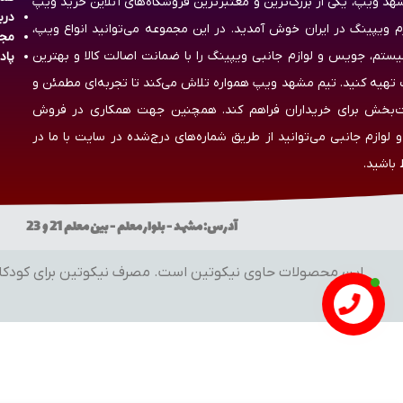
هد ویپ، یکی از بزرگ‌ترین و معتبرترین فروشگاه‌های آنلاین خرید ویپ
درب
زم ویپینگ در ایران خوش آمدید. در این مجموعه می‌توانید انواع ویپ،
مج
یستم، جویس و لوازم جانبی ویپینگ را با ضمانت اصالت کالا و بهترین
پاد
تهیه کنید. تیم مشهد ویپ همواره تلاش می‌کند تا تجربه‌ای مطمئن و
‌بخش برای خریداران فراهم کند. همچنین جهت همکاری در فروش
 لوازم جانبی می‌توانید از طریق شماره‌های درج‌شده در سایت با ما در
 باشید.
آدرس: مشهد - بلوار معلم - بین معلم 21 و 23 ساعات کاری: شنبه تا پنج شنبه از 10:00 تا 23:30 شماره تماس: 09155800212 - 09014432930
این محصولات حاوی نیکوتین است. مصرف نیکوتین برای کودکان، نوجوانا