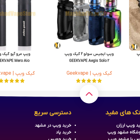
ویپ ایجیس سولو 2 گیک ویپ
ویپ مرو آیو گیک 
EKVAPE Mero Aio
GEEKVAPE Aegis Solo 2
گیک ویپ | Geekvape
گیک ویپ | Geekvape
نک های مفید
دسترسی سریع
د ویپ ارزان
خرید
ویپ
در مشهد
شگاه مشهد ویپ
خرید
پاد
س با مشهد ویپ
خرید جویس