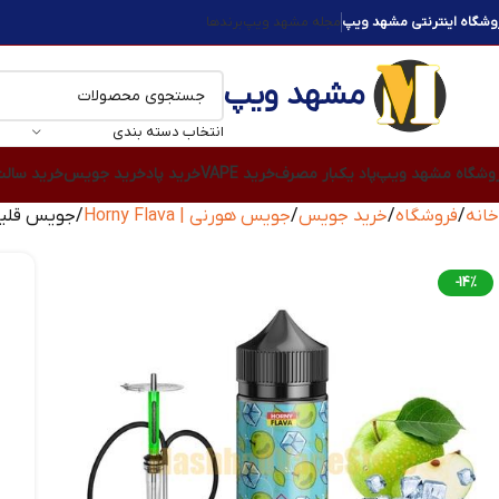
وشگاه اینترنتی مشهد ویپ
مجله مشهد ویپ
برندها
مشهد ویپ
انتخاب دسته بندی
وشگاه مشهد ویپ
پاد یکبار مصرف
خرید VAPE
خرید پاد
خرید جویس
خرید سال
خانه
فروشگاه
خرید جویس
جویس هورنی | Horny Flava
جویس قلیان سیب سبز 
-14%