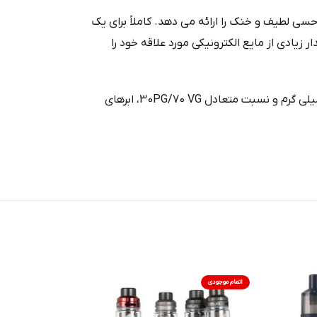
سی لطیف و خنک را ارائه می‌ دهد. کاملاً برای یک
ا به شما می‌دهد که مقدار زیادی از مایع الکترونیکی مورد علاقه خود را
از تجربه بخارپزی با طراوت لذت ببرید. این آب میوه مرغوب با طعم کم نعناع، ​​قدرت نیکوتین 3 میلی گرم و نسبت متعادل 30PG/70 VG، ابرهای
اتمام موجودی