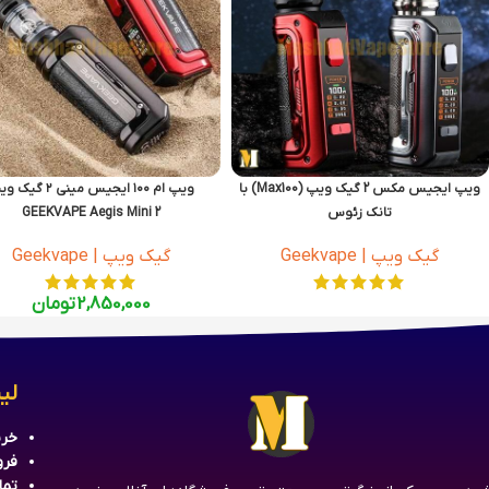
ویپ ایجیس مکس 2 گیک ویپ (Max100) با
ویپ ام ۱۰۰ ایجیس مینی ۲ گیک ویپ
تانک زئوس
GEEKVAPE Aegis Mini 2
GEEKVAPE Aegis max 2 (Max100) Zeus
گیک ویپ | Geekvape
گیک ویپ | Geekvape
Tank
2,850,000
تومان
لی
خری
فرو
تما