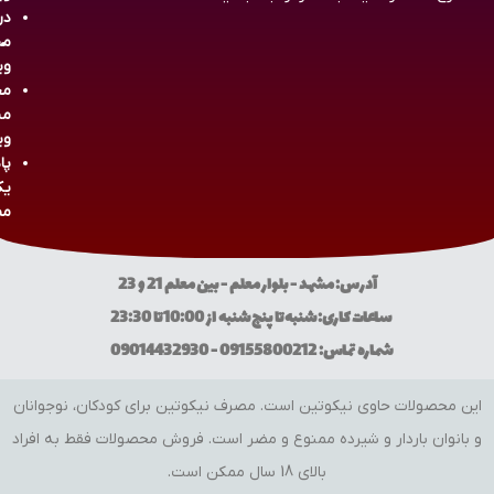
در
مش
وی
مج
مش
وی
پا
یک
مص
آدرس: مشهد - بلوار معلم - بین معلم 21 و 23
ساعات کاری: شنبه تا پنج شنبه از 10:00 تا 23:30
شماره تماس: 09155800212 - 09014432930
این محصولات حاوی نیکوتین است. مصرف نیکوتین برای کودکان، نوجوانان
و بانوان باردار و شیرده ممنوع و مضر است. فروش محصولات فقط به افراد
بالای 18 سال ممکن است.