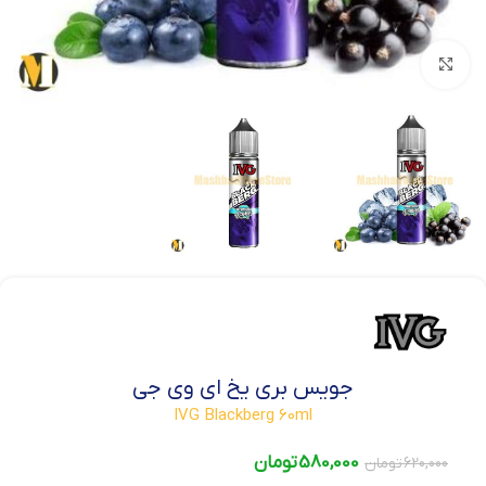
بزرگنمایی تصویر
جویس بری یخ ای وی جی
IVG Blackberg 60ml
580,000
تومان
620,000
تومان