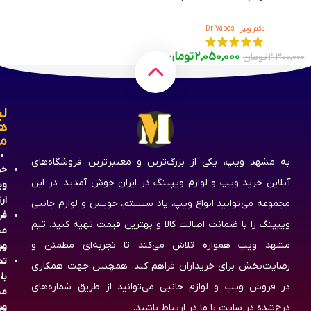
دکتر ویپز | Dr Vapes
2,050,000
تومان
2,300,000
تومان
لی
ه
م
به مشهد ویپ، یکی از بزرگ‌ترین و معتبرترین فروشگاه‌های
خر
آنلاین خرید ویپ و لوازم ویپینگ در ایران خوش آمدید. در این
وی
ار
مجموعه می‌توانید انواع ویپ، پاد سیستم، جویس و لوازم جانبی
فر
ویپینگ را با ضمانت اصالت کالا و بهترین قیمت تهیه کنید. تیم
مش
مشهد ویپ همواره تلاش می‌کند تا تجربه‌ای مطمئن و
وی
تم
رضایت‌بخش برای خریداران فراهم کند. همچنین جهت همکاری
با
در فروش ویپ و لوازم جانبی می‌توانید از طریق شماره‌های
مش
وی
درج‌شده در سایت با ما در ارتباط باشید.