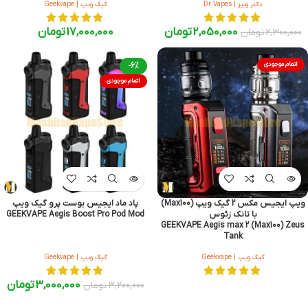
دکتر ویپز | Dr Vapes
گیک ویپ | Geekvape
2,050,000
تومان
17,000,000
تومان
2,300,000
تومان
اتمام موجودی
-6%
اتمام موجودی
ویپ ایجیس مکس 2 گیک ویپ (Max100)
پاد ماد ایجیس بوست پرو گیک ویپ
با تانک زئوس
GEEKVAPE Aegis Boost Pro Pod Mod
GEEKVAPE Aegis max 2 (Max100) Zeus
Tank
گیک ویپ | Geekvape
گیک ویپ | Geekvape
3,000,000
تومان
3,200,000
تومان