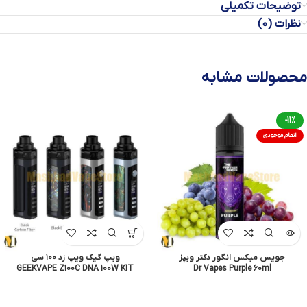
توضیحات تکمیلی
نظرات (0)
محصولات مشابه
-11%
اتمام موجودی
جویس میکس انگور دکتر ویپز
ویپ گیک ویپ زد ۱۰۰ سی
GEEKVAPE Z100C DNA 100W KIT
Dr Vapes Purple 60ml