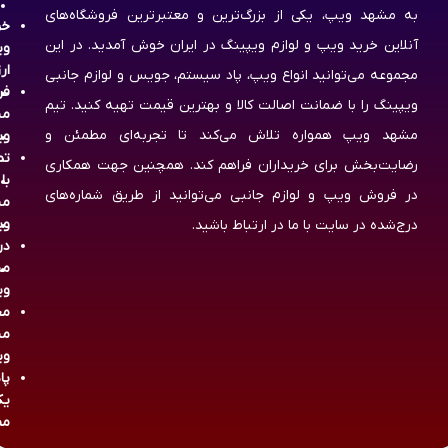
به مشهد ویپ، یکی از بزرگ‌ترین و معتبرترین فروشگاه‌های
خر
آنلاین خرید ویپ و لوازم ویپینگ در ایران خوش آمدید. در این
وی
ار
مجموعه می‌توانید انواع ویپ، پاد سیستم، جویس و لوازم جانبی
فر
ویپینگ را با ضمانت اصالت کالا و بهترین قیمت تهیه کنید. تیم
مش
مشهد ویپ همواره تلاش می‌کند تا تجربه‌ای مطمئن و
وی
تم
رضایت‌بخش برای خریداران فراهم کند. همچنین جهت همکاری
با
در فروش ویپ و لوازم جانبی می‌توانید از طریق شماره‌های
مش
وی
درج‌شده در سایت با ما در ارتباط باشید.
در
مش
وی
مج
مش
وی
پا
یک
مص