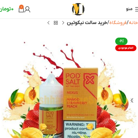
0
0
تومان
منو
خانه
فروشگاه
خرید سالت نیکوتین
-6%
اتمام موجودی