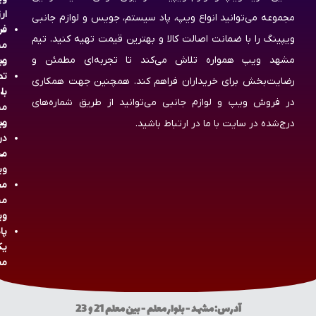
ار
مجموعه می‌توانید انواع ویپ، پاد سیستم، جویس و لوازم جانبی
فر
ویپینگ را با ضمانت اصالت کالا و بهترین قیمت تهیه کنید. تیم
مش
مشهد ویپ همواره تلاش می‌کند تا تجربه‌ای مطمئن و
وی
تم
رضایت‌بخش برای خریداران فراهم کند. همچنین جهت همکاری
با
در فروش ویپ و لوازم جانبی می‌توانید از طریق شماره‌های
مش
وی
درج‌شده در سایت با ما در ارتباط باشید.
در
مش
وی
مج
مش
وی
پا
یک
مص
آدرس: مشهد - بلوار معلم - بین معلم 21 و 23