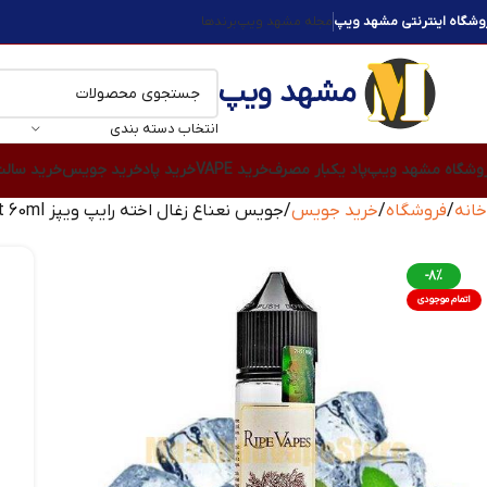
وشگاه اینترنتی مشهد ویپ
مجله مشهد ویپ
برندها
مشهد ویپ
انتخاب دسته بندی
وشگاه مشهد ویپ
پاد یکبار مصرف
خرید VAPE
خرید پاد
خرید جویس
خرید سال
خانه
فروشگاه
خرید جویس
جویس نعناع زغال اخته رایپ ویپز Ripe Vapes Blueberry Mint 60ml
-8%
اتمام موجودی