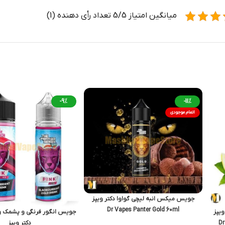
میانگین امتیاز 5/5 تعداد رأی دهنده (1)
-9%
-11%
اتمام موجودی
جویس میکس انبه لیچی گواوا دکتر ویپز
Dr Vapes Panter Gold 60ml
یپز
جویس انگور فرنگی و پشمک و آ
Dr
دکتر ویپز