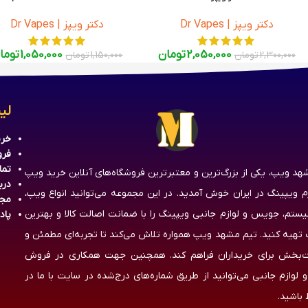
Dr Vapes Pink Frozen Remix 60ml
دکتر ویپز | Dr Vapes
دکتر ویپز | Dr Vapes
2,050,000
تومان
1,050,000
توما
2,300,000
تومان
1,150,000
تومان
لی
خری
فرو
تما
هد ویپ، یکی از بزرگ‌ترین و معتبرترین فروشگاه‌های آنلاین خرید ویپ
درب
زم ویپینگ در ایران خوش آمدید. در این مجموعه می‌توانید انواع ویپ،
مج
یستم، جویس و لوازم جانبی ویپینگ را با ضمانت اصالت کالا و بهترین
پاد
تهیه کنید. تیم مشهد ویپ همواره تلاش می‌کند تا تجربه‌ای مطمئن و
‌بخش برای خریداران فراهم کند. همچنین جهت همکاری در فروش
 لوازم جانبی می‌توانید از طریق شماره‌های درج‌شده در سایت با ما در
 باشید.