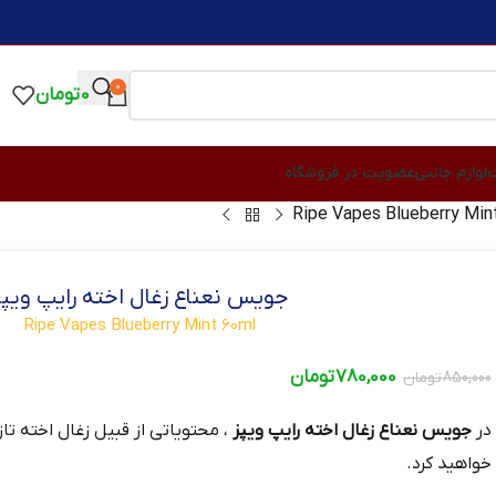
0
0
تومان
ت
لوازم جانبی
عضویت در فروشگاه
جویس نعناع زغال اخته رایپ ویپز
Ripe Vapes Blueberry Mint 60ml
780,000
تومان
850,000
تومان
در
جویس نعناع زغال اخته رایپ ویپز
، محتویاتی از قبیل زغال اخته ت
خواهید کرد.