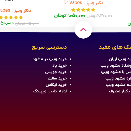
دکتر ویپز | Dr Vapes
s Pink Series Ice 120ml
دکتر ویپز | Dr Vapes
2,050,000
تومان
2,300,000
تومان
ن
050,000
1,150,000
تومان
نک های مفید
دسترسی سریع
د ویپ ارزان
خرید
ویپ
در مشهد
شگاه مشهد ویپ
خرید
پاد
س با مشهد ویپ
خرید جویس
اره مشهد ویپ
خرید سالت
له مشهد ویپ
خرید آیکاس
 یکبار مصرف
لوازم جانبی ویپینگ