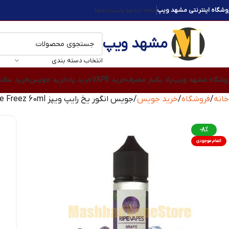
وشگاه اینترنتی مشهد ویپ
مجله مشهد ویپ
برندها
مشهد ویپ
انتخاب دسته بندی
وشگاه مشهد ویپ
پاد یکبار مصرف
خرید VAPE
خرید پاد
خرید جویس
خرید سال
خانه
فروشگاه
خرید جویس
جویس انگور یخ رایپ ویپز Ripe Vapes Grape Freez 60ml
-8%
اتمام موجودی