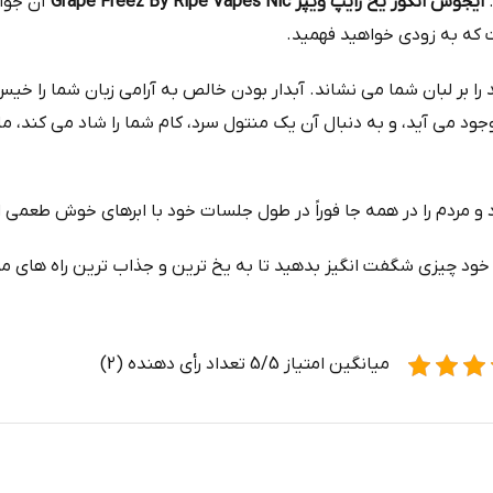
.
ایجوس انگور یخ رایپ ویپز Grape Freez By Ripe Vapes Nic
آن جواه
است که به زودی خواهید فهمید.
ند را بر لبان شما می نشاند. آبدار بودن خالص به آرامی زبان شما ر
 مردم را در همه جا فوراً در طول جلسات خود با ابرهای خوش طعمی ا
د چیزی شگفت انگیز بدهید تا به یخ ترین و جذاب ترین راه های ممک
میانگین امتیاز 5/5 تعداد رأی دهنده (2)