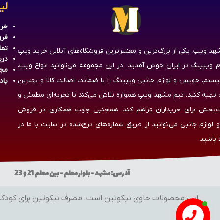
لی
خری
فرو
تما
هد ویپ، یکی از بزرگ‌ترین و معتبرترین فروشگاه‌های آنلاین خرید ویپ
درب
زم ویپینگ در ایران خوش آمدید. در این مجموعه می‌توانید انواع ویپ،
مج
یستم، جویس و لوازم جانبی ویپینگ را با ضمانت اصالت کالا و بهترین
پاد
تهیه کنید. تیم مشهد ویپ همواره تلاش می‌کند تا تجربه‌ای مطمئن و
‌بخش برای خریداران فراهم کند. همچنین جهت همکاری در فروش
 لوازم جانبی می‌توانید از طریق شماره‌های درج‌شده در سایت با ما در
 باشید.
آدرس: مشهد - بلوار معلم - بین معلم 21 و 23 ساعات کاری: شنبه تا پنج شنبه از 10:00 تا 23:30 شماره تماس: 09155800212 - 09014432930
این محصولات حاوی نیکوتین است. مصرف نیکوتین برای کودکان، نوجوانا