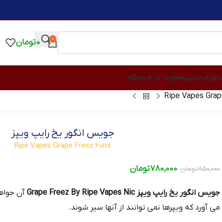
0
0
تومان
ت
لوازم جانبی
عضویت در فروشگاه
جویس انگور یخ رایپ ویپز
Ripe Vapes Grape Freez 60ml
780,000
تومان
850,000
تومان
جویس انگور یخ رایپ ویپز Grape Freez By Ripe Vapes Nic
آن جواهر
می آورد که ویپرها نمی توانند از آنها سیر شوند.