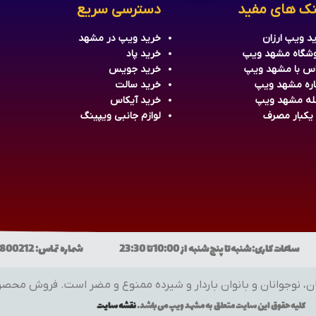
نک های مفید
دسترسی سریع
د ویپ ارزان
خرید
ویپ
در مشهد
شگاه مشهد ویپ
خرید
پاد
س با مشهد ویپ
خرید جویس
اره مشهد ویپ
خرید سالت
له مشهد ویپ
خرید آیکاس
 یکبار مصرف
لوازم جانبی ویپینگ
ن و بانوان باردار و شیرده ممنوع و مضر است. فروش محصولات فقط به افراد
کلیه حقوق این سایت متعلق به
مشهد ویپ
می باشد.
نقشه سایت