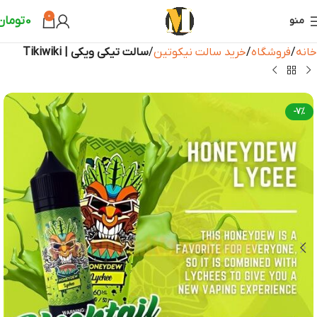
0
0
تومان
منو
خانه
فروشگاه
خرید سالت نیکوتین
سالت تیکی ویکی | Tikiwiki
-7%