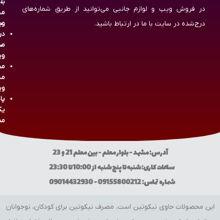
با
در فروش ویپ و لوازم جانبی می‌توانید از طریق شماره‌های
مش
وی
درج‌شده در سایت با ما در ارتباط باشید.
در
مش
وی
مج
مش
وی
پا
یک
مص
آدرس: مشهد - بلوار معلم - بین معلم 21 و 23
ساعات کاری: شنبه تا پنج شنبه از 10:00 تا 23:30
شماره تماس: 09155800212 - 09014432930
این محصولات حاوی نیکوتین است. مصرف نیکوتین برای کودکان، نوجوانان