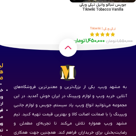
جویس تنباکو وانیل تیکی ویکی
Tikiwiki Tobacco Vanilla
تیکی ویکی | Tikiwiki
1,450,000
تومان
1,550,000
تومان
لی
ه
م
به مشهد ویپ، یکی از بزرگ‌ترین و معتبرترین فروشگاه‌های
خر
آنلاین خرید ویپ و لوازم ویپینگ در ایران خوش آمدید. در این
وی
ار
مجموعه می‌توانید انواع ویپ، پاد سیستم، جویس و لوازم جانبی
فر
ویپینگ را با ضمانت اصالت کالا و بهترین قیمت تهیه کنید. تیم
مش
مشهد ویپ همواره تلاش می‌کند تا تجربه‌ای مطمئن و
وی
تم
رضایت‌بخش برای خریداران فراهم کند. همچنین جهت همکاری