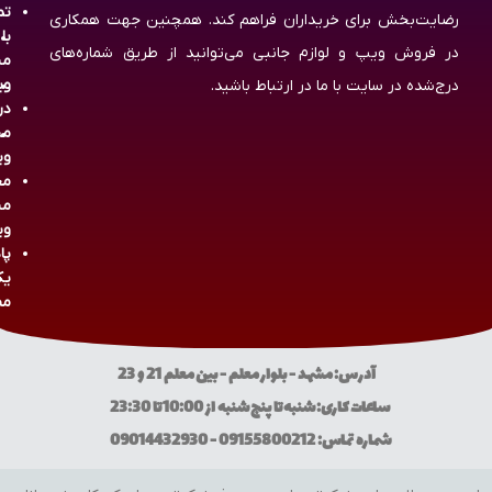
تم
رضایت‌بخش برای خریداران فراهم کند. همچنین جهت همکاری
با
در فروش ویپ و لوازم جانبی می‌توانید از طریق شماره‌های
مش
وی
درج‌شده در سایت با ما در ارتباط باشید.
در
مش
وی
مج
مش
وی
پا
یک
مص
آدرس: مشهد - بلوار معلم - بین معلم 21 و 23
ساعات کاری: شنبه تا پنج شنبه از 10:00 تا 23:30
شماره تماس: 09155800212 - 09014432930