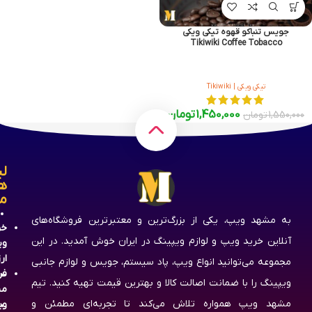
جویس تنباکو قهوه تیکی ویکی
Tikiwiki Coffee Tobacco
تیکی ویکی | Tikiwiki
1,450,000
تومان
1,550,000
تومان
لی
ه
م
به مشهد ویپ، یکی از بزرگ‌ترین و معتبرترین فروشگاه‌های
خر
آنلاین خرید ویپ و لوازم ویپینگ در ایران خوش آمدید. در این
وی
ار
مجموعه می‌توانید انواع ویپ، پاد سیستم، جویس و لوازم جانبی
فر
ویپینگ را با ضمانت اصالت کالا و بهترین قیمت تهیه کنید. تیم
مش
مشهد ویپ همواره تلاش می‌کند تا تجربه‌ای مطمئن و
وی