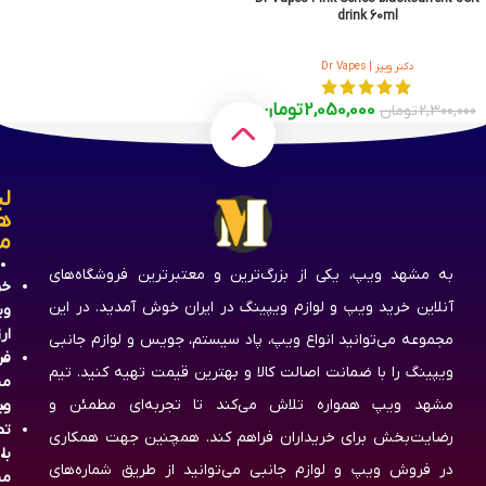
drink 60ml
دکتر ویپز | Dr Vapes
2,050,000
تومان
2,300,000
تومان
لی
ه
م
به مشهد ویپ، یکی از بزرگ‌ترین و معتبرترین فروشگاه‌های
خر
آنلاین خرید ویپ و لوازم ویپینگ در ایران خوش آمدید. در این
وی
ار
مجموعه می‌توانید انواع ویپ، پاد سیستم، جویس و لوازم جانبی
فر
ویپینگ را با ضمانت اصالت کالا و بهترین قیمت تهیه کنید. تیم
مش
مشهد ویپ همواره تلاش می‌کند تا تجربه‌ای مطمئن و
وی
تم
رضایت‌بخش برای خریداران فراهم کند. همچنین جهت همکاری
با
در فروش ویپ و لوازم جانبی می‌توانید از طریق شماره‌های
مش