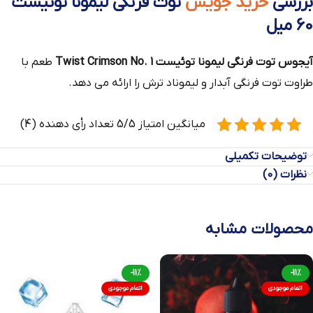
بررسی
خرید جویس
توت فرنگی لیمونا توئیست
60 میل
آیجوس توت فرنگی لیمونا توئیست Twist Crimson No. 1
طعم با
طراوت توت فرنگی آبدار و لیموناد ترش را ارائه می دهد.
میانگین امتیاز 5/5 تعداد رأی دهنده (4)
توضیحات تکمیلی
نظرات (0)
محصولات مشابه
-11%
-11%
اتمام موجودی
اتمام موجودی