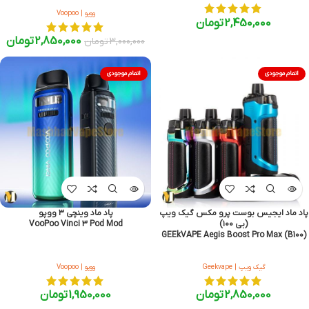
ووپو | Voopoo
2,450,000
تومان
2,850,000
تومان
3,000,000
تومان
اتمام موجودی
اتمام موجودی
پاد ماد ایجیس بوست پرو مکس گیک ویپ
پاد ماد وینچی ۳ ووپو
(بی ۱۰۰)
VooPoo Vinci 3 Pod Mod
GEEkVAPE Aegis Boost Pro Max (B100)
گیک ویپ | Geekvape
ووپو | Voopoo
2,850,000
تومان
1,950,000
تومان