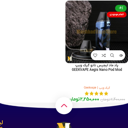
-6%
اتمام موجودی
پاد ماد ایجیس نانو گیک ویپ
GEEKVAPE Aegis Nano Pod Mod
گیک ویپ | Geekvape
2,250,000
تومان
2,400,000
تومان
لی