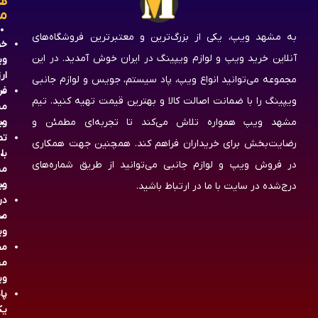
ه
م
به مشهد ویپ، یکی از بزرگ‌ترین و معتبرترین فروشگاه‌های
خر
آنلاین خرید ویپ و لوازم ویپینگ در ایران خوش آمدید. در این
وی
ار
مجموعه می‌توانید انواع ویپ، پاد سیستم، جویس و لوازم جانبی
فر
ویپینگ را با ضمانت اصالت کالا و بهترین قیمت تهیه کنید. تیم
مش
مشهد ویپ همواره تلاش می‌کند تا تجربه‌ای مطمئن و
وی
تم
رضایت‌بخش برای خریداران فراهم کند. همچنین جهت همکاری
با
در فروش ویپ و لوازم جانبی می‌توانید از طریق شماره‌های
مش
وی
درج‌شده در سایت با ما در ارتباط باشید.
در
مش
وی
مج
مش
وی
پا
یک