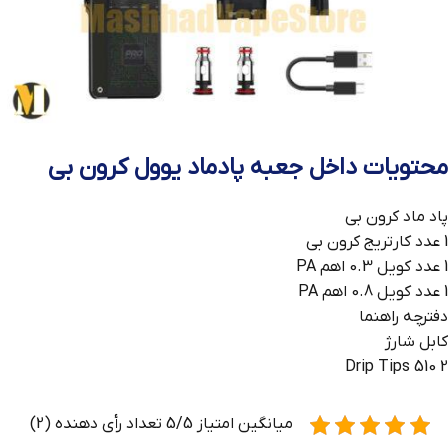
محتویات داخل جعبه پادماد یوول کرون بی
پاد ماد کرون بی
1 عدد کارتریج کرون بی
1 عدد کویل 0.3 اهم PA
1 عدد کویل 0.8 اهم PA
دفترچه راهنما
کابل شارژ
2 510 Drip Tips
میانگین امتیاز 5/5 تعداد رأی دهنده (2)