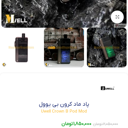
بزرگنمایی تصویر
پاد ماد کرون بی یوول
Uwell Crown B Pod Mod
1,850,000
تومان
2,050,000
تومان