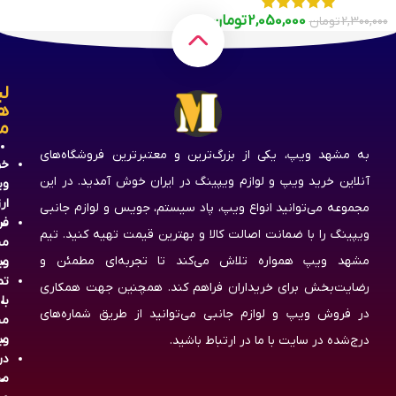
2,050,000
تومان
2,300,000
تومان
لی
ه
م
به مشهد ویپ، یکی از بزرگ‌ترین و معتبرترین فروشگاه‌های
خر
آنلاین خرید ویپ و لوازم ویپینگ در ایران خوش آمدید. در این
وی
ار
مجموعه می‌توانید انواع ویپ، پاد سیستم، جویس و لوازم جانبی
فر
ویپینگ را با ضمانت اصالت کالا و بهترین قیمت تهیه کنید. تیم
مش
مشهد ویپ همواره تلاش می‌کند تا تجربه‌ای مطمئن و
وی
تم
رضایت‌بخش برای خریداران فراهم کند. همچنین جهت همکاری
با
در فروش ویپ و لوازم جانبی می‌توانید از طریق شماره‌های
مش
وی
درج‌شده در سایت با ما در ارتباط باشید.
در
مش