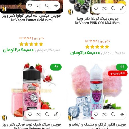
جویس میکس انبه لیچی گواوا دکتر ویپز
جویس پینک کولادا دکتر ویپز
Dr Vapes Panter Gold 60ml
Dr Vapes PINK COLADA 120ml
دکتر ویپز | Dr Vapes
دکتر ویپز | Dr Vapes
2,050,000
تومان
2,300,000
تومان
1,050,000
تومان
1,150,000
تومان
-9%
-11%
اتمام موجودی
جویس انگور فرنگی و پشمک و آبنبات و
جویس میلک شیک توت فرنگی دکتر ویپز