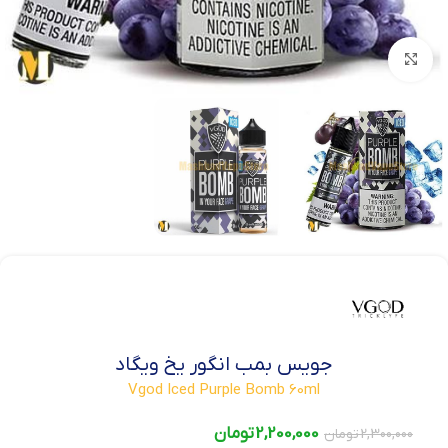
بزرگنمایی تصویر
جویس بمب انگور یخ ویگاد
Vgod Iced Purple Bomb 60ml
2,200,000
تومان
2,300,000
تومان