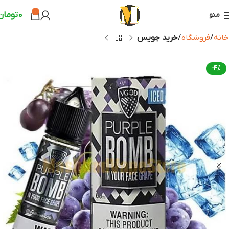
0
0
تومان
منو
خانه
فروشگاه
خرید جویس
-4%