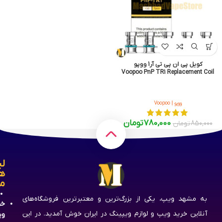
کویل پی ان پی تی آر1 ووپو
Voopoo PnP TR1 Replacement Coil
ووپو | Voopoo
780,000
تومان
850,000
تومان
لی
ه
م
به مشهد ویپ، یکی از بزرگ‌ترین و معتبرترین فروشگاه‌های
خر
آنلاین خرید ویپ و لوازم ویپینگ در ایران خوش آمدید. در این
وی