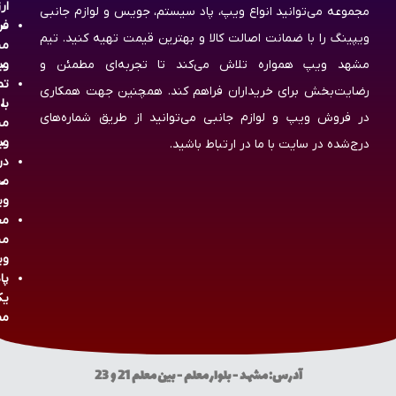
ار
مجموعه می‌توانید انواع ویپ، پاد سیستم، جویس و لوازم جانبی
فر
ویپینگ را با ضمانت اصالت کالا و بهترین قیمت تهیه کنید. تیم
مش
مشهد ویپ همواره تلاش می‌کند تا تجربه‌ای مطمئن و
وی
تم
رضایت‌بخش برای خریداران فراهم کند. همچنین جهت همکاری
با
در فروش ویپ و لوازم جانبی می‌توانید از طریق شماره‌های
مش
وی
درج‌شده در سایت با ما در ارتباط باشید.
در
مش
وی
مج
مش
وی
پا
یک
مص
آدرس: مشهد - بلوار معلم - بین معلم 21 و 23